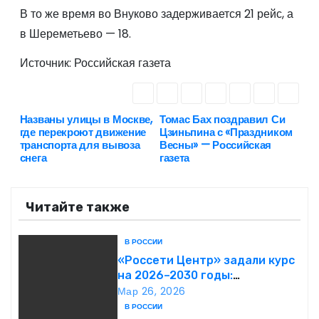
В то же время во Внуково задерживается 21 рейс, а
в Шереметьево — 18.
Источник: Российская газета
Названы улицы в Москве,
Томас Бах поздравил Си
Н
где перекроют движение
Цзиньпина с «Праздником
транспорта для вывоза
Весны» — Российская
а
снега
газета
в
Читайте также
и
г
В РОССИИ
«Россети Центр» задали курс
а
на 2026–2030 годы:
инвестиции в надежность и
Мар 26, 2026
ц
сбалансированная
В РОССИИ