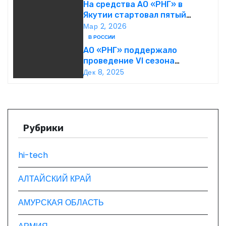
финансовая политика
На средства АО «РНГ» в
и
Якутии стартовал пятый
юбилейный конкурс в сфере
Мар 2, 2026
я
образования
В РОССИИ
АО «РНГ» поддержало
п
проведение VI сезона
международной детско-
о
Дек 8, 2025
юношеской премии «Экология
– дело каждого»
з
а
Рубрики
п
hi-tech
и
с
АЛТАЙСКИЙ КРАЙ
я
АМУРСКАЯ ОБЛАСТЬ
м