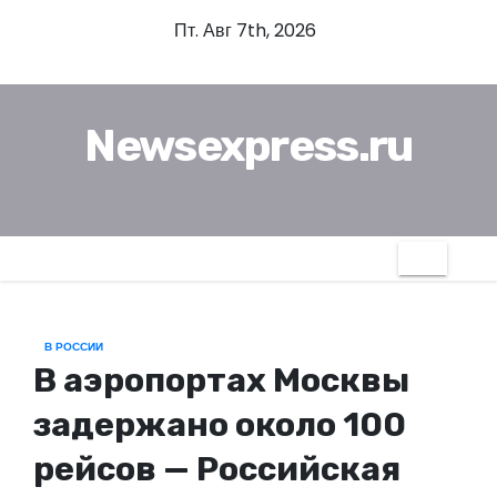
П
Пт. Авг 7th, 2026
е
р
е
Newsexpress.ru
й
т
и
к
с
о
д
В РОССИИ
е
В аэропортах Москвы
р
ж
задержано около 100
и
рейсов — Российская
м