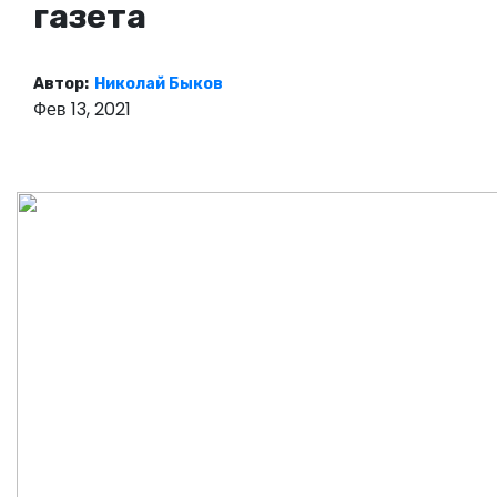
газета
о
м
у
Автор:
Николай Быков
Фев 13, 2021