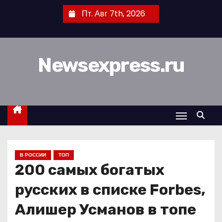
П
Пт. Авг 7th, 2026
е
р
е
Newsexpress.ru
й
т
и
к
с
о
д
В РОССИИ
ТОП
е
200 самых богатых
р
ж
русских в списке Forbes,
и
Алишер Усманов в топе
м