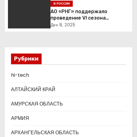
я
образования
В РОССИИ
АО «РНГ» поддержало
п
проведение VI сезона
международной детско-
о
Дек 8, 2025
юношеской премии «Экология
– дело каждого»
з
а
Рубрики
п
hi-tech
и
с
АЛТАЙСКИЙ КРАЙ
я
АМУРСКАЯ ОБЛАСТЬ
м
АРМИЯ
АРХАНГЕЛЬСКАЯ ОБЛАСТЬ