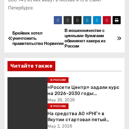
Петербурге.
В мошенничестве с
Н
Брейвик хотел
ценными бумагами
уничтожить
обвиняют хакера из
а
правительство Норвегии
России
в
Читайте также
и
г
В РОССИИ
«Россети Центр» задали курс
а
на 2026–2030 годы:
инвестиции в надежность и
Мар 26, 2026
ц
сбалансированная
В РОССИИ
финансовая политика
На средства АО «РНГ» в
и
Якутии стартовал пятый
юбилейный конкурс в сфере
Мар 2, 2026