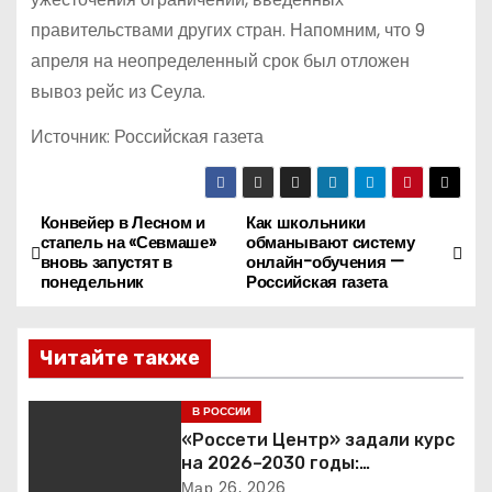
правительствами других стран. Напомним, что 9
апреля на неопределенный срок был отложен
вывоз рейс из Сеула.
Источник: Российская газета
Конвейер в Лесном и
Как школьники
Н
стапель на «Севмаше»
обманывают систему
вновь запустят в
онлайн-обучения —
а
понедельник
Российская газета
в
Читайте также
и
г
В РОССИИ
«Россети Центр» задали курс
а
на 2026–2030 годы:
инвестиции в надежность и
Мар 26, 2026