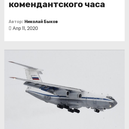
комендантского часа
о
м
у
Автор:
Николай Быков
Апр 11, 2020