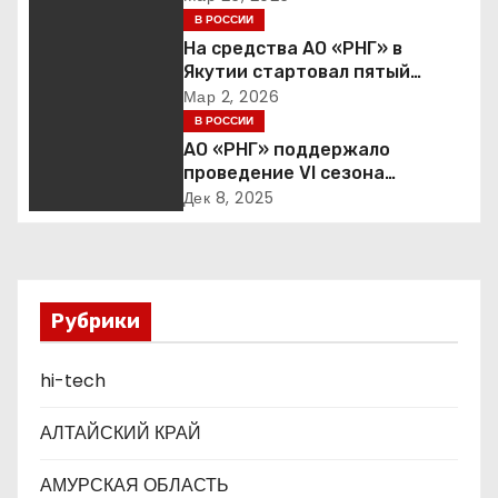
ц
сбалансированная
В РОССИИ
финансовая политика
На средства АО «РНГ» в
и
Якутии стартовал пятый
юбилейный конкурс в сфере
Мар 2, 2026
я
образования
В РОССИИ
АО «РНГ» поддержало
п
проведение VI сезона
международной детско-
о
Дек 8, 2025
юношеской премии «Экология
– дело каждого»
з
а
Рубрики
п
hi-tech
и
с
АЛТАЙСКИЙ КРАЙ
я
АМУРСКАЯ ОБЛАСТЬ