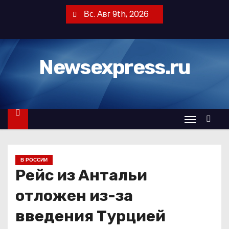
П
Вс. Авг 9th, 2026
е
р
е
Newsexpress.ru
й
т
и
к
с
о
д
В РОССИИ
е
Рейс из Антальи
р
ж
отложен из-за
и
введения Турцией
м