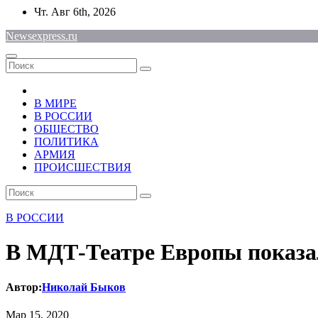
Перейти
Чт. Авг 6th, 2026
к
Newsexpress.ru
содержимому
В МИРЕ
В РОССИИ
ОБЩЕСТВО
ПОЛИТИКА
АРМИЯ
ПРОИСШЕСТВИЯ
В РОССИИ
В МДТ-Театре Европы показал
Автор:
Николай Быков
Мар 15, 2020