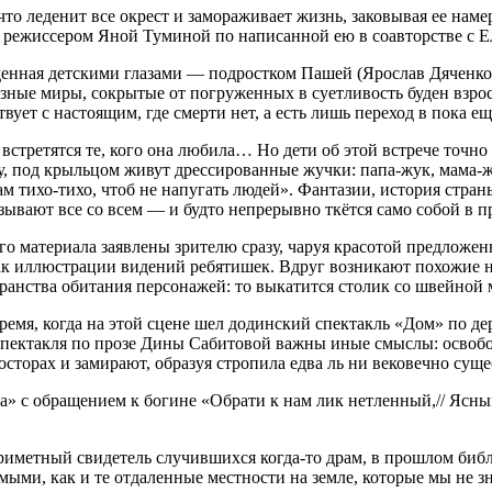
, что леденит все окрест и замораживает жизнь, заковывая ее на
ДТ режиссером Яной Туминой по написанной ею в соавторстве с
иденная детскими глазами — подростком Пашей (Ярослав Дяченко)
разные миры, сокрытые от погруженных в суетливость буден взро
ет с настоящим, где смерти нет, а есть лишь переход в пока ещ
 встретятся те, кого она любила… Но дети об этой встрече точно
ру, под крыльцом живут дрессированные жучки: папа-жук, мама-
 тихо-тихо, чтоб не напугать людей». Фантазии, история страны
язывают все со всем — и будто непрерывно ткётся само собой в 
ого материала заявлены зрителю сразу, чаруя красотой предло
ак иллюстрации видений ребятишек. Вдруг возникают похожие н
анства обитания персонажей: то выкатится столик со швейной 
мя, когда на этой сцене шел додинский спектакль «Дом» по де
 спектакля по прозе Дины Сабитовой важны иные смыслы: освобо
сторах и замирают, образуя стропила едва ль ни вековечно сущ
а» с обращением к богине «Обрати к нам лик нетленный,// Ясны
иметный свидетель случившихся когда-то драм, в прошлом библ
мыми, как и те отдаленные местности на земле, которые мы не з