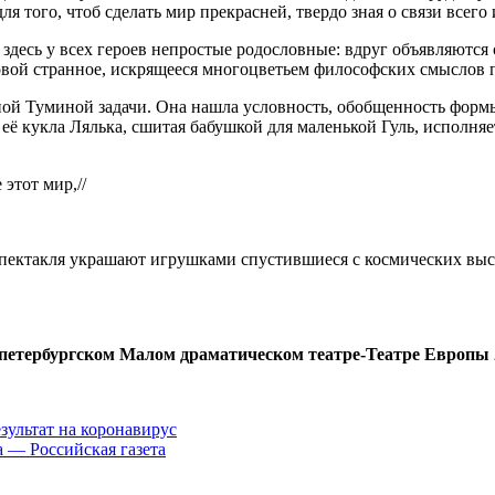
для того, чтоб сделать мир прекрасней, твердо зная о связи всег
здесь у всех героев непростые родословные: вдруг объявляются
вой странное, искрящееся многоцветьем философских смыслов п
й Туминой задачи. Она нашла условность, обобщенность формы,
её кукла Лялька, сшитая бабушкой для маленькой Гуль, исполняе
этот мир,//
пектакля украшают игрушками спустившиеся с космических высо
петербургском Малом драматическом театре-Театре Европы 2
зультат на коронавирус
а — Российская газета