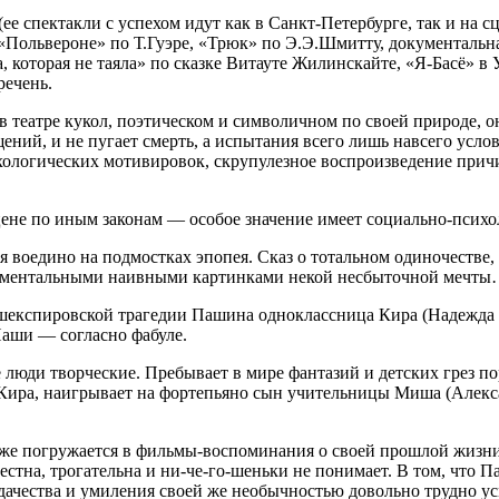
е спектакли с успехом идут как в Санкт-Петербурге, так и на 
 «Польвероне» по Т.Гуэре, «Трюк» по Э.Э.Шмитту, документаль
 которая не таяла» по сказке Витауте Жилинскайте, «Я-Басё» в 
речень.
 театре кукол, поэтическом и символичном по своей природе, он
ений, и не пугает смерть, а испытания всего лишь навсего усл
хологических мотивировок, скрупулезное воспроизведение прич
ене по иным законам — особое значение имеет социально-психо
 воедино на подмостках эпопея. Сказ о тотальном одиночестве, 
нтиментальными наивными картинками некой несбыточной мечт
ой шекспировской трагедии Пашина одноклассница Кира (Надежда
аши — согласно фабуле.
е люди творческие. Пребывает в мире фантазий и детских грез п
я Кира, наигрывает на фортепьяно сын учительницы Миша (Але
 же погружается в фильмы-воспоминания о своей прошлой жизни. 
тна, трогательна и ни-че-го-шеньки не понимает. В том, что Па
удачества и умиления своей же необычностью довольно трудно у