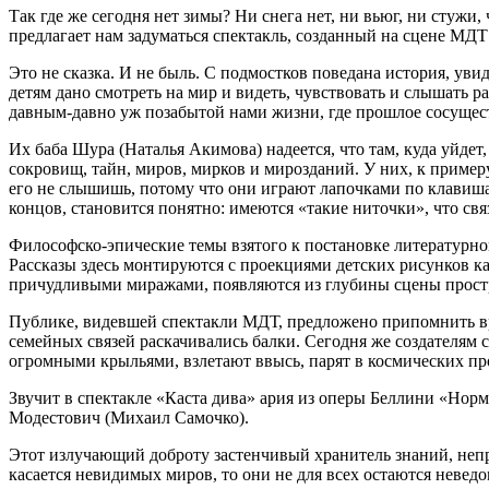
Так где же сегодня нет зимы? Ни снега нет, ни вьюг, ни стужи
предлагает нам задуматься спектакль, созданный на сцене М
Это не сказка. И не быль. С подмостков поведана история, ув
детям дано смотреть на мир и видеть, чувствовать и слышать 
давным-давно уж позабытой нами жизни, где прошлое сосуществу
Их баба Шура (Наталья Акимова) надеется, что там, куда уйдет,
сокровищ, тайн, миров, мирков и мирозданий. У них, к приме
его не слышишь, потому что они играют лапочками по клавишам
концов, становится понятно: имеются «такие ниточки», что св
Философско-эпические темы взятого к постановке литературн
Рассказы здесь монтируются с проекциями детских рисунков к
причудливыми миражами, появляются из глубины сцены простр
Публике, видевшей спектакли МДТ, предложено припомнить вре
семейных связей раскачивались балки. Сегодня же создателям
огромными крыльями, взлетают ввысь, парят в космических про
Звучит в спектакле «Каста дива» ария из оперы Беллини «Норм
Модестович (Михаил Самочко).
Этот излучающий доброту застенчивый хранитель знаний, непр
касается невидимых миров, то они не для всех остаются неведо