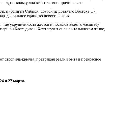
о и вся, поскольку «на все есть свои причины…».
 отцы (один из Сибири, другой из древнего Востока…).
арадоксальное единство повествования.
 где укрупненность жестов и посылов ведет к масштабу
т арию «Каста дива». Хотя звучит она на итальянском языке,
т стропила-крылья, превращая реалии быта в прекрасное
4 и 27 марта.