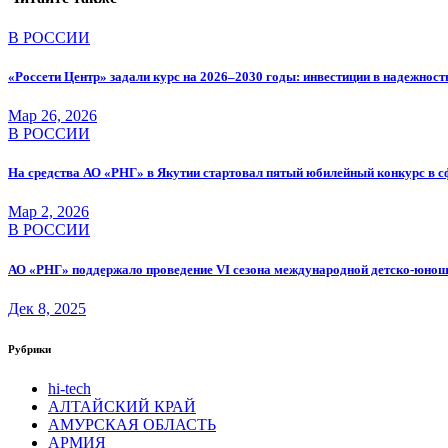
В РОССИИ
«Россети Центр» задали курс на 2026–2030 годы: инвестиции в надежнос
Мар 26, 2026
В РОССИИ
На средства АО «РНГ» в Якутии стартовал пятый юбилейный конкурс в с
Мар 2, 2026
В РОССИИ
АО «РНГ» поддержало проведение VI сезона международной детско-юнош
Дек 8, 2025
Рубрики
hi-tech
АЛТАЙСКИЙ КРАЙ
АМУРСКАЯ ОБЛАСТЬ
АРМИЯ