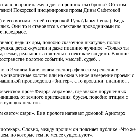
мертво в непроницаемую для сторонних глаз броню? Об этом
 Еленой Покорской инсценировке прозы Дины Сабитовой.
 и его восьмилетней сестренкой Гуль (Дарья Ленда). Ведь
слых. Они-то и становятся в спектакле проводниками по
е неведомое.
 знают, ведь их дом, подобно сказочной шкатулке, полон
жучиха, детки-жучатки и даже пианино жучиное: «Только ты
, семьи, реальность сплетены в спектакле воедино. В конце
пространстве полотно событий, мыслей, судеб…
женного Эмилем Капелюшем сценографическим решением.
а живописные холсты или на окна в иное измерение проемы с
машинкой производства «Зингер», а то кроватки, пианино…
ревенской прозе Федора Абрамова, где знаком порушенных
дившись от земного притяжения, брусья, подобно птицам с
ествующих пенатов.
м светом озари». Ее в прологе напевает домовой Аристарх
иотекарь. Словно, между прочим он поясняет публике «Что же
наем, но которые тем не менее существуют».