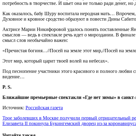
потребность в творчестве. И шьет она не только ради денег, но 
Как оказалось, бабу Шуру воспитала неродная мать… Впрочем, 
Духовное и кровное сродство образуют в повести Дины Сабито
Актрисе Марии Никифоровой удалось понять поставленные Яно
смыслов — ведь в спектакле речь идет о мироздании. В финале 
смысл слов необычайно важен:
«Пречистая богиня…//Посей на земле этот мир,//Посей на земле 
Этот мир, который царит твоей волей на небесах».
Под песнопение участники этого красивого и полного любви с
видение…
P. S.
Ближайшие премьерные спектакли «Где нет зимы» в санкт-
Источник:
Российская газета
Навигация
Трое заболевших в Москве получили первый отрицательный ре
Елизавета II покинула Букингемский дворец из-за коронавирус
по
записям
Читайте также