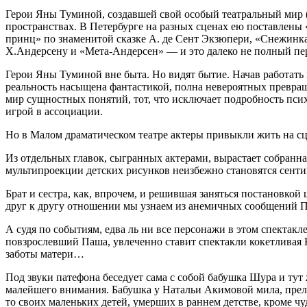
Герои Яны Туминой, создавшей свой особый театральный мир (е
пространствах. В Петербурге на разных сценах ею поставлены
принц» по знаменитой сказке А. де Сент Экзюпери, «Снежинка,
Х.Андерсену и «Мета-Андерсен» — и это далеко не полный пе
Герои Яны Туминой вне быта. Но видят бытие. Начав работать в
реальность насыщена фантастикой, полна невероятных превращ
мир сущностных понятий, тот, что исключает подробность пси
игрой в ассоциации.
Но в Малом драматическом театре актеры привыкли жить на сц
Из отдельных главок, сыгранных актерами, вырастает собранная
мультипроекции детских рисунков неизбежно становятся се
Брат и сестра, как, впрочем, и решившая заняться постановк
друг к другу отношении мы узнаем из анемичных сообщений П
А судя по событиям, едва ль ни все персонажи в этом спектакл
повзрослевший Паша, увлеченно ставит спектакли кокетлива
заботы матери…
Под звуки патефона беседует сама с собой бабушка Шура и тут
малейшего внимания. Бабушка у Натальи Акимовой мила, прелес
то своих маленьких детей, умерших в раннем детстве, кроме ч