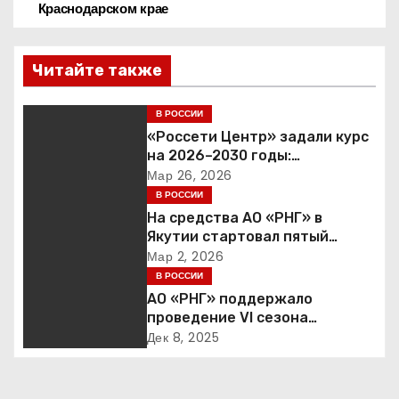
Краснодарском крае
и
г
Читайте также
а
В РОССИИ
«Россети Центр» задали курс
ц
на 2026–2030 годы:
инвестиции в надежность и
Мар 26, 2026
и
сбалансированная
В РОССИИ
финансовая политика
я
На средства АО «РНГ» в
Якутии стартовал пятый
п
юбилейный конкурс в сфере
Мар 2, 2026
образования
В РОССИИ
о
АО «РНГ» поддержало
проведение VI сезона
з
международной детско-
Дек 8, 2025
юношеской премии «Экология
а
– дело каждого»