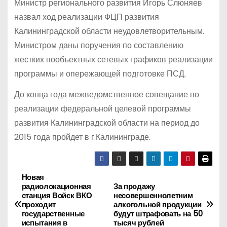
Министр регионального развития Игорь Слюняев
назвал ход реализации ФЦП развития
Калининградской области неудовлетворительным.
Министром даны поручения по составлению
жестких пообъектных сетевых графиков реализации
программы и опережающей подготовке ПСД.
До конца года межведомственное совещание по
реализации федеральной целевой программы
развития Калининградской области на период до
2015 года пройдет в г.Калининграде.
Новая
Н
радиолокационная
За продажу
станция Войск ВКО
несовершеннолетним
а
проходит
алкогольной продукции
государственные
будут штрафовать на 50
в
испытания в
тысяч рублей