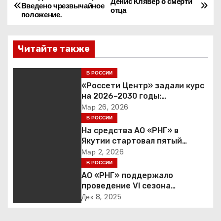
Н
Денис Клявер о смерти
Введено чрезвычайное
отца
положение.
а
в
Читайте также
и
В РОССИИ
г
«Россети Центр» задали курс
на 2026–2030 годы:
а
инвестиции в надежность и
Мар 26, 2026
сбалансированная
В РОССИИ
ц
финансовая политика
На средства АО «РНГ» в
Якутии стартовал пятый
и
юбилейный конкурс в сфере
Мар 2, 2026
образования
В РОССИИ
я
АО «РНГ» поддержало
п
проведение VI сезона
международной детско-
Дек 8, 2025
о
юношеской премии «Экология
– дело каждого»