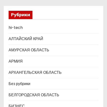
з
а
Рубрики
п
hi-tech
и
АЛТАЙСКИЙ КРАЙ
с
АМУРСКАЯ ОБЛАСТЬ
я
АРМИЯ
м
АРХАНГЕЛЬСКАЯ ОБЛАСТЬ
Без рубрики
БЕЛГОРОДСКАЯ ОБЛАСТЬ
БИЗНЕС