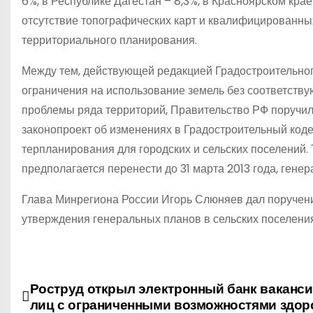
6%, в Республике Дагестан – 8,3%, в Красноярском кра
отсутствие топографических карт и квалифицированны
территориального планирования.
Между тем, действующей редакцией Градостроительного
ограничения на использование земель без соответств
проблемы ряда территорий, Правительство РФ поручило
законопроект об изменениях в Градостроительный коде
терпланирования для городских и сельских поселений.
предполагается перенести до 31 марта 2013 года, генер
Глава Минрегиона России Игорь Слюняев дал поручен
утверждения генеральных планов в сельских поселени
Н
Роструд открыл электронный банк ваканси
лиц с ограниченными возможностями здор