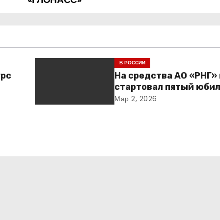
В РОССИИ
урс
На средства АО «РНГ»
стартовал пятый юби
и
конкурс в сфере обра
Мар 2, 2026
овая
ия –