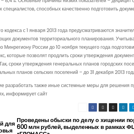
е – 8,4%. Основные причины низких показателей – дефицит 
х специалистов, способных качественно подготовить докум
 кодекса с 1 января 2013 года предусматриваются значит
ующих документов территориального планирования. Учитыв
 Минрегиону России до 10 ноября текущего года подготови
кс, которые позволят продлить сроки утверждения докумен
 Так, сроки утверждения генеральных планов городских пос
альных планов сельских поселений – до 31 декабря 2013 год
ие разработать также иные системные меры для решения 
ях, информирует сайт
Проведены обыски по делу о хищении по
й для
600 млн рублей, выделенных в рамках Ф
овья
«ГЛОНАСС»