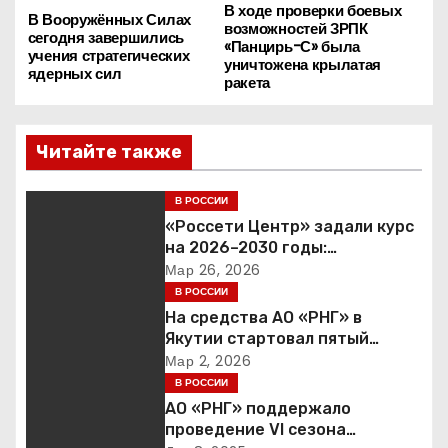
В ходе проверки боевых
Н
В Вооружённых Силах
возможностей ЗРПК
сегодня завершились
«Панцирь-С» была
а
учения стратегических
уничтожена крылатая
ядерных сил
ракета
в
и
Читайте также
г
В РОССИИ
а
«Россети Центр» задали курс
на 2026–2030 годы:
ц
инвестиции в надежность и
Мар 26, 2026
сбалансированная
В РОССИИ
и
финансовая политика
На средства АО «РНГ» в
Якутии стартовал пятый
я
юбилейный конкурс в сфере
Мар 2, 2026
образования
В РОССИИ
п
АО «РНГ» поддержало
проведение VI сезона
о