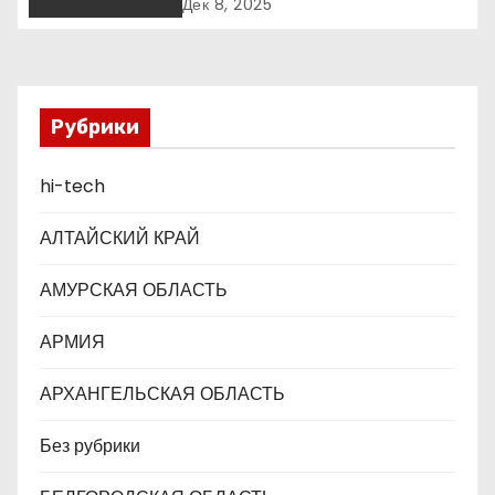
международной детско-
Дек 8, 2025
юношеской премии «Экология
з
– дело каждого»
а
п
Рубрики
и
hi-tech
с
АЛТАЙСКИЙ КРАЙ
я
АМУРСКАЯ ОБЛАСТЬ
м
АРМИЯ
АРХАНГЕЛЬСКАЯ ОБЛАСТЬ
Без рубрики