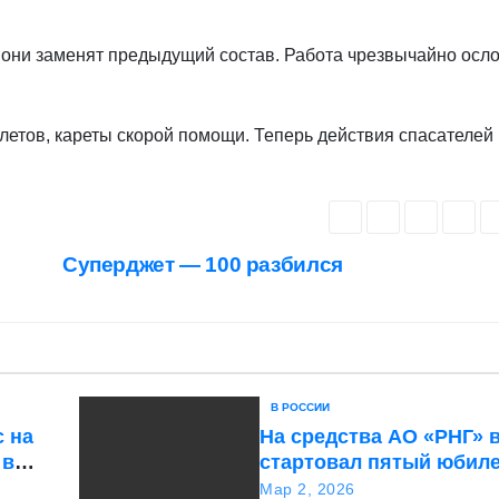
, они заменят предыдущий состав. Работа чрезвычайно осл
летов, кареты скорой помощи. Теперь действия спасателей
Суперджет — 100 разбился
В РОССИИ
с на
На средства АО «РНГ» 
 в
стартовал пятый юбил
нная
конкурс в сфере образ
Мар 2, 2026