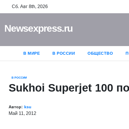
П
Сб. Авг 8th, 2026
е
р
Newsexpress.ru
е
й
т
и
В МИРЕ
В РОССИИ
ОБЩЕСТВО
П
к
с
о
В РОССИИ
д
Sukhoi Superjet 100 
е
р
Автор:
ksu
ж
Май 11, 2012
и
м