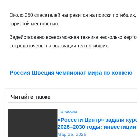
о
м
Около 250 спасателей направится на поиски погибших
у
гористой местностью.
Задействовано всевозможная техника несколько верто
сосредоточены на эвакуации тел погибших.
Россия Швеция чемпионат мира по хоккею
Н
а
Читайте также
в
и
В РОССИИ
«Россети Центр» задали кур
г
2026–2030 годы: инвестиции
надежность и сбалансирова
Мар 26, 2026