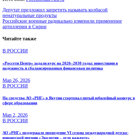
Навигация
Депутат предложил запретить называть колбасой
ненатуральные продукты
по
Российские военные радикально изменили применение
записям
артиллерии в Сирии
Читайте также
В РОССИИ
«Россети Центр» задали курс на 2026–2030 годы: инвестиции в
надежность и сбалансированная финансовая политика
Мар 26, 2026
В РОССИИ
На средства АО «РНГ» в Якутии стартовал пятый юбилейный конкурс в
сфере образования
Мар 2, 2026
В РОССИИ
АО «РНГ» поддержало проведение VI сезона международной детско-
юношеской премии «Экология – дело каждого»