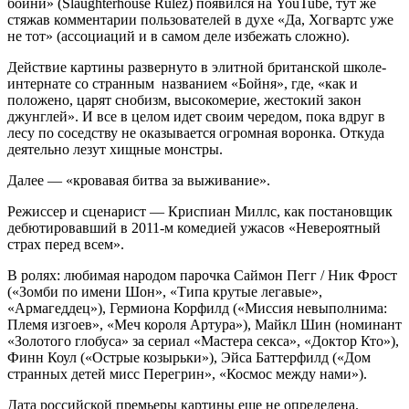
бойни» (Slaughterhouse Rulez) появился на YouTube, тут же
стяжав комментарии пользователей в духе «Да, Хогвартс уже
не тот» (ассоциаций и в самом деле избежать сложно).
Действие картины развернуто в элитной британской школе-
интернате со странным названием «Бойня», где, «как и
положено, царят снобизм, высокомерие, жестокий закон
джунглей». И все в целом идет своим чередом, пока вдруг в
лесу по соседству не оказывается огромная воронка. Откуда
деятельно лезут хищные монстры.
Далее — «кровавая битва за выживание».
Режиссер и сценарист — Криспиан Миллс, как постановщик
дебютировавший в 2011-м комедией ужасов «Невероятный
страх перед всем».
В ролях: любимая народом парочка Саймон Пегг / Ник Фрост
(«Зомби по имени Шон», «Типа крутые легавые»,
«Армагеддец»), Гермиона Корфилд («Миссия невыполнима:
Племя изгоев», «Меч короля Артура»), Майкл Шин (номинант
«Золотого глобуса» за сериал «Мастера секса», «Доктор Кто»),
Финн Коул («Острые козырьки»), Эйса Баттерфилд («Дом
странных детей мисс Перегрин», «Космос между нами»).
Дата российской премьеры картины еще не определена.