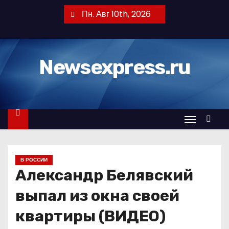
П
Пн. Авг 10th, 2026
е
р
е
Newsexpress.ru
й
т
и
к
с
о
д
В РОССИИ
е
Александр Белявский
р
ж
выпал из окна своей
и
квартиры (ВИДЕО)
м