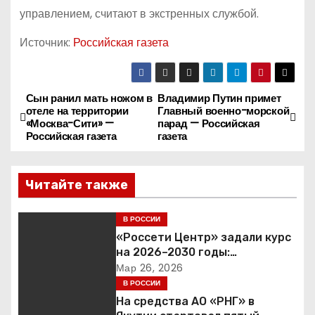
управлением, считают в экстренных службой.
Источник:
Российская газета
Сын ранил мать ножом в
Владимир Путин примет
Н
отеле на территории
Главный военно-морской
«Москва-Сити» —
парад — Российская
а
Российская газета
газета
в
Читайте также
и
г
В РОССИИ
«Россети Центр» задали курс
а
на 2026–2030 годы:
инвестиции в надежность и
Мар 26, 2026
ц
сбалансированная
В РОССИИ
финансовая политика
На средства АО «РНГ» в
и