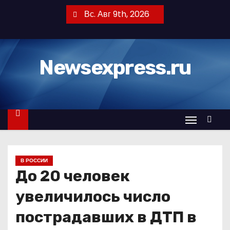
П
Вс. Авг 9th, 2026
е
р
е
Newsexpress.ru
й
т
и
к
с
о
д
В РОССИИ
е
До 20 человек
р
ж
увеличилось число
и
пострадавших в ДТП в
м