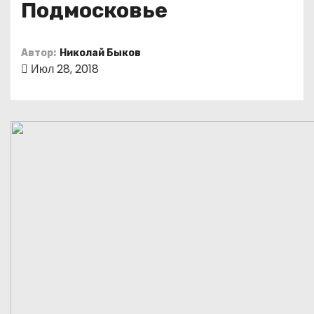
Подмосковье
о
м
у
Автор:
Николай Быков
Июл 28, 2018