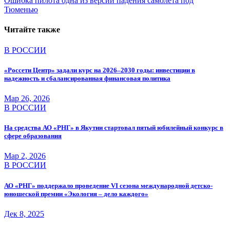
Ошибка пилота одна из версий падения самолета под
по
Тюменью
записям
Читайте также
В РОССИИ
«Россети Центр» задали курс на 2026–2030 годы: инвестиции в
надежность и сбалансированная финансовая политика
Мар 26, 2026
В РОССИИ
На средства АО «РНГ» в Якутии стартовал пятый юбилейный конкурс в
сфере образования
Мар 2, 2026
В РОССИИ
АО «РНГ» поддержало проведение VI сезона международной детско-
юношеской премии «Экология – дело каждого»
Дек 8, 2025