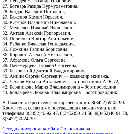
26. Лебедев Александр Иванович,
27. Ботнарь Разида Нурмухаметовна,
28. Богдан Валерий Петрович,
29. Баженов Камил Юрьевич,
30. Юферов Владимир Николаевич,
31. Медведев Николай Яковлевич,
32. Актаев Алексей Григорьевич,
33. Полиенко Виктор Анатольевич,
34. Рубанко Вячеслав Геннадьевич,
35. Ложкина Галина Борисовна,
36. Коровин Алексей Николаевич,
37. Абрамова Ольга Сергеевна,
38. Пачежерцева Татьяна Сергеевна,
39. Быковский Дмитрий Владимирович,
40. Анцин Сергей Сергеевич — командир экипажа,
41. Чехлов Никита Витальевич — второй пилот ATR-72,
42. Бердникова Мария Владимировна – бортпроводник,
43. Болдырева Любовь Владимировна – бортпроводник.
В Тюмени открыт телефон горячей линии: 8(3452)59-02-90.
Кроме того, сведения о пострадавших можно узнать по
телефонам 8(3452)46-92-47, 8(3452)50-24-58, 8(3452)46-91-78,
8(3452)50-24-30.
Навигация
Сегодня похоронят комбата Солнечникова