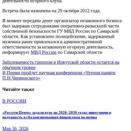
деятельности игорного клуба.
Встреча была назначена на 29 октября 2012 года.
В момент передачи денег организатор незаконного бизнеса
был задержан сотрудниками оперативно-разыскной части
собственной безопасности ГУ МВД России по Самарской
области. Как установлено полицейскими, задержанный
мужчина ранее привлекался к административной
ответственности за незаконную игорную деятельность,
информирует
МВД России
по Самарской области
Навигация
Заболеваемость гриппом в Иркутской области остается на
обычном уровне
по
В Перми пройдет научная конференция «Чтения памяти
записям
П.Н.Чирвинского»
Читайте также
В РОССИИ
«Россети Центр» задали курс на 2026–2030 годы: инвестиции в
надежность и сбалансированная финансовая политика
Мар 26, 2026