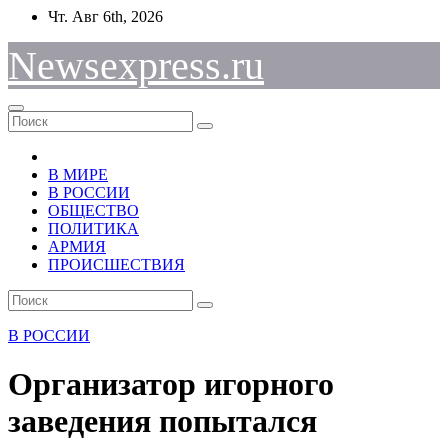
Перейти
Чт. Авг 6th, 2026
к
содержимому
Newsexpress.ru
В МИРЕ
В РОССИИ
ОБЩЕСТВО
ПОЛИТИКА
АРМИЯ
ПРОИСШЕСТВИЯ
В РОССИИ
Организатор игорного
заведения попытался