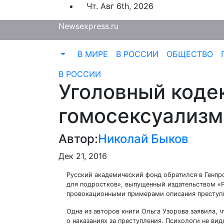
Перейти
Чт. Авг 6th, 2026
к
Newsexpress.ru
содержимому
В МИРЕ
В РОССИИ
ОБЩЕСТВО
В РОССИИ
Уголовный коде
гомосексуализм
Автор:
Николай Быков
Дек 21, 2016
Русский академический фонд обратился в Генпр
для подростков», выпущенный издательством «Р
провокационными примерами описания преступл
Одна из авторов книги Ольга Узорова заявила, 
о наказаниях за преступления. Психологи не ви