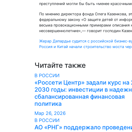
преступлений могли бы быть «менее красочным
По мнению директора фонда Олега Казенкова, э
федеральному закону «О защите детей от инфор
весьма провокационными примерами описания н
несовершеннолетние»,— говорит господин Казен
Навигация
Жерар Депардье судится с российской бизнес-в
Россия и Китай начали строительство моста че
по
записям
Читайте также
В РОССИИ
«Россети Центр» задали курс на
2030 годы: инвестиции в надежн
сбалансированная финансовая
политика
Мар 26, 2026
В РОССИИ
АО «РНГ» поддержало проведени