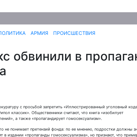
ПОЛИТИКА
АРМИЯ
ПРОИСШЕСТВИЯ
кс обвинили в пропага
а
окуратуру с просьбой запретить «Иллюстрированный уголовный код
ипол классик». Общественники считают, что книга «изобилует
ений», а также «пропагандирует гомосексуализм».
что не понимает претензий фонда: по ее мнению, подростки должны з
дят в издании «пропаганды гомосексуализма», но признают, что прим