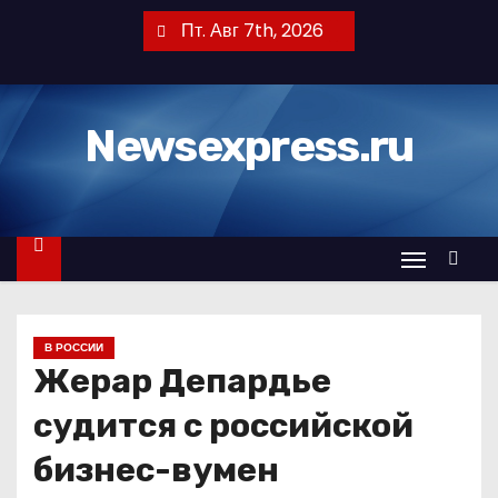
П
Пт. Авг 7th, 2026
е
р
е
Newsexpress.ru
й
т
и
к
с
о
д
В РОССИИ
е
Жерар Депардье
р
ж
судится с российской
и
бизнес-вумен
м