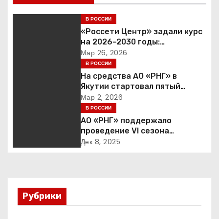
и
В РОССИИ
г
«Россети Центр» задали курс
на 2026–2030 годы:
а
инвестиции в надежность и
Мар 26, 2026
сбалансированная
В РОССИИ
ц
финансовая политика
На средства АО «РНГ» в
Якутии стартовал пятый
и
юбилейный конкурс в сфере
Мар 2, 2026
образования
В РОССИИ
я
АО «РНГ» поддержало
п
проведение VI сезона
международной детско-
Дек 8, 2025
о
юношеской премии «Экология
– дело каждого»
з
а
Рубрики
п