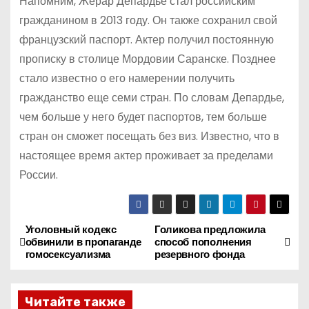
Напомним, Жерар Депардье стал российским
гражданином в 2013 году. Он также сохранил свой
французский паспорт. Актер получил постоянную
прописку в столице Мордовии Саранске. Позднее
стало известно о его намерении получить
гражданство еще семи стран. По словам Депардье,
чем больше у него будет паспортов, тем больше
стран он сможет посещать без виз. Известно, что в
настоящее время актер проживает за пределами
России.
Уголовный кодекс
Голикова предложила
Н
обвинили в пропаганде
способ пополнения
гомосексуализма
резервного фонда
а
в
Читайте также