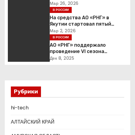
инвестиции в надежность и
Мар 26, 2026
ц
сбалансированная
В РОССИИ
финансовая политика
На средства АО «РНГ» в
и
Якутии стартовал пятый
юбилейный конкурс в сфере
Мар 2, 2026
я
образования
В РОССИИ
АО «РНГ» поддержало
п
проведение VI сезона
международной детско-
о
Дек 8, 2025
юношеской премии «Экология
– дело каждого»
з
а
Рубрики
п
hi-tech
и
с
АЛТАЙСКИЙ КРАЙ