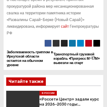
прокуратурой района мер несанкционированная
свалка на территории памятника истории
«Развалины Сарай-Берке (Новый Сарай)»
ликвидирована, информирует
сайт
Генпрокуратуры
РФ
Заболеваемость гриппом в
Н
Транспортный грузовой
Иркутской области
корабль «Прогресс М-17М»
остается на обычном
а
вывезли на старт
уровне
в
Читайте также
и
г
В РОССИИ
«Россети Центр» задали курс
а
на 2026–2030 годы: