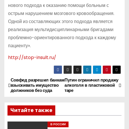
нового подхода к оказанию помощи больным с
острым нарушением мозгового кровообращения.
Одной из составляющих этого подхода является
реализация мультидисциплинарными бригадами
проблемно-ориентированного подхода к каждому
пациенту».
http://stop-insult.ru/
Совфед разрешил банкам
Путин ограничил продажу
Н
взыскивать имущество
алкоголя в пластиковой
должников без суда
таре
а
в
Читайте также
и
В РОССИИ