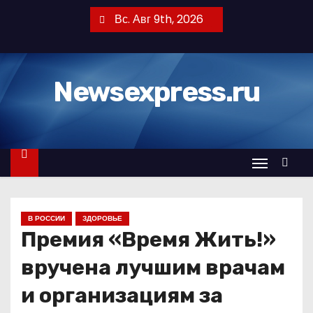
П
Вс. Авг 9th, 2026
е
р
е
Newsexpress.ru
й
т
и
к
с
о
д
В РОССИИ
ЗДОРОВЬЕ
е
Премия «Время Жить!»
р
ж
вручена лучшим врачам
и
и организациям за
м