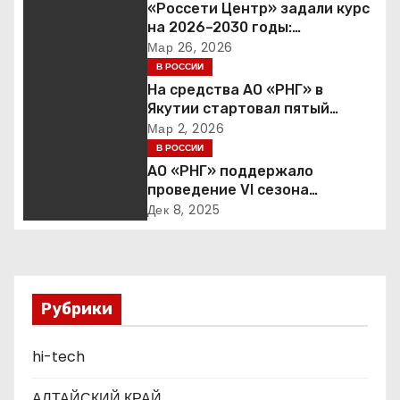
г
«Россети Центр» задали курс
на 2026–2030 годы:
а
инвестиции в надежность и
Мар 26, 2026
сбалансированная
В РОССИИ
ц
финансовая политика
На средства АО «РНГ» в
Якутии стартовал пятый
и
юбилейный конкурс в сфере
Мар 2, 2026
образования
В РОССИИ
я
АО «РНГ» поддержало
п
проведение VI сезона
международной детско-
Дек 8, 2025
о
юношеской премии «Экология
– дело каждого»
з
а
Рубрики
п
hi-tech
и
АЛТАЙСКИЙ КРАЙ