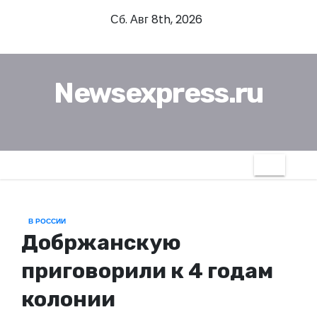
П
Сб. Авг 8th, 2026
е
р
е
Newsexpress.ru
й
т
и
к
с
о
д
В РОССИИ
е
Добржанскую
р
ж
приговорили к 4 годам
и
колонии
м