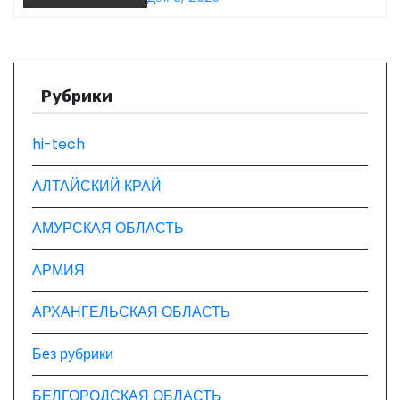
о
юношеской премии «Экология
– дело каждого»
з
а
Рубрики
п
hi-tech
и
АЛТАЙСКИЙ КРАЙ
с
АМУРСКАЯ ОБЛАСТЬ
я
АРМИЯ
м
АРХАНГЕЛЬСКАЯ ОБЛАСТЬ
Без рубрики
БЕЛГОРОДСКАЯ ОБЛАСТЬ