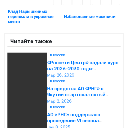
Клад Нарышкиных
Н
перевезли в укромное
Избалованные москвичи
место
а
в
Читайте также
и
В РОССИИ
г
«Россети Центр» задали курс
на 2026–2030 годы:
а
инвестиции в надежность и
Мар 26, 2026
сбалансированная
В РОССИИ
ц
финансовая политика
На средства АО «РНГ» в
Якутии стартовал пятый
и
юбилейный конкурс в сфере
Мар 2, 2026
образования
В РОССИИ
я
АО «РНГ» поддержало
п
проведение VI сезона
международной детско-
Дек 8, 2025