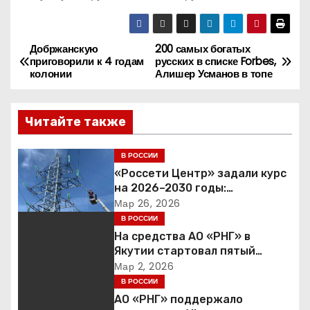
Добржанскую
200 самых богатых
Н
приговорили к 4 годам
русских в списке Forbes,
колонии
Алишер Усманов в топе
а
в
Читайте также
и
В РОССИИ
г
«Россети Центр» задали курс
на 2026–2030 годы:
а
инвестиции в надежность и
Мар 26, 2026
сбалансированная
В РОССИИ
ц
финансовая политика
На средства АО «РНГ» в
Якутии стартовал пятый
и
юбилейный конкурс в сфере
Мар 2, 2026
образования
В РОССИИ
я
АО «РНГ» поддержало