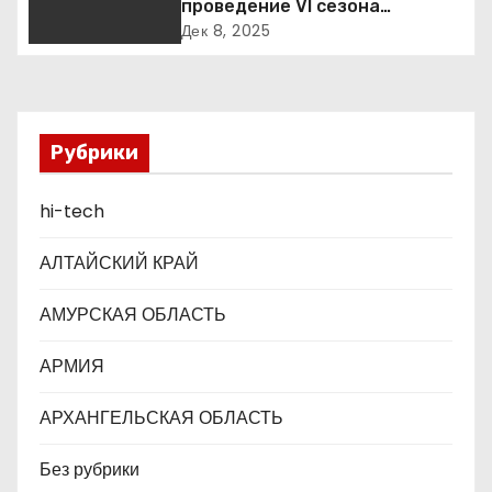
п
проведение VI сезона
международной детско-
Дек 8, 2025
о
юношеской премии «Экология
– дело каждого»
з
а
Рубрики
п
hi-tech
и
АЛТАЙСКИЙ КРАЙ
с
АМУРСКАЯ ОБЛАСТЬ
я
АРМИЯ
м
АРХАНГЕЛЬСКАЯ ОБЛАСТЬ
Без рубрики