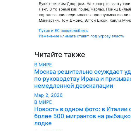
Букингемским Дворцом. На концерте выступали 
Лэнг. В то время как принц Чарльз, Принц Вилья
королева присоединилась к прослушиванию лиш
Маккартни, Том Джонс, Элтон Джон, Кайли Мин
Навигация
Путин и ЕС непоколебимы
Изменение климата ставит под угрозу власть
по
записям
Читайте также
В МИРЕ
Москва решительно осуждает у
по руководству Ирана и призыва
немедленной деэскалации
Мар 2, 2026
В МИРЕ
Новость в одном фото: в Италии 
более 500 мигрантов на рыбацко
лодке