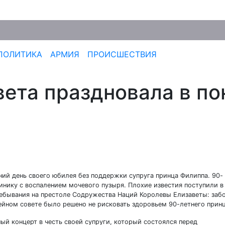
ПОЛИТИКА
АРМИЯ
ПРОИСШЕСТВИЯ
вета праздновала в по
а
ний день своего юбилея без поддержки супруга принца Филиппа. 90-
инику с воспалением мочевого пузыря. Плохие известия поступили в
ребывания на престоле Содружества Наций Королевы Елизаветы: заб
мейном совете было решено не рисковать здоровьем 90-летнего принц
й концерт в честь своей супруги, который состоялся перед