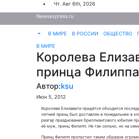
Перейти
Чт. Авг 6th, 2026
к
Newsexpress.ru
содержимому
В МИРЕ
В РОССИИ
ОБЩЕСТВО
В МИРЕ
Королева Елиза
принца Филипп
Автор:
ksu
Июн 5, 2012
Королеве Елизавете придётся обходится послед
летний принц был доставлен в понедельник в кл
разгар празднования бриллиантового юбилея п
её муж, принц Филипп. Не так сильно, но на се
Принц Филипп пропустил таким образом огромны