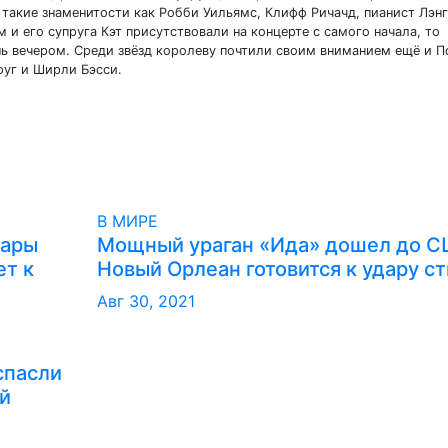
такие знаменитости как Робби Уильямс, Клифф Ричачд, пианист Лэнг
м и его супруга Кэт присутствовали на концерте с самого начала, то
ь вечером. Среди звёзд королеву почтили своим вниманием ещё и П
оуг и Ширли Бэсси.
В МИРЕ
дары
Мощный ураган «Ида» дошел до С
ет к
Новый Орлеан готовится к удару с
Авг 30, 2021
спасли
й