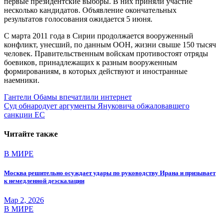
первые президентские выборы. В них приняли участие
несколько кандидатов. Объявление окончательных
результатов голосования ожидается 5 июня.
С марта 2011 года в Сирии продолжается вооруженный
конфликт, унесший, по данным ООН, жизни свыше 150 тысяч
человек. Правительственным войскам противостоят отряды
боевиков, принадлежащих к разным вооруженным
формированиям, в которых действуют и иностранные
наемники.
Навигация
Гантели Обамы впечатлили интернет
Суд обнародует аргументы Януковича обжаловавшего
по
санкции ЕС
записям
Читайте также
В МИРЕ
Москва решительно осуждает удары по руководству Ирана и призывает
к немедленной деэскалации
Мар 2, 2026
В МИРЕ