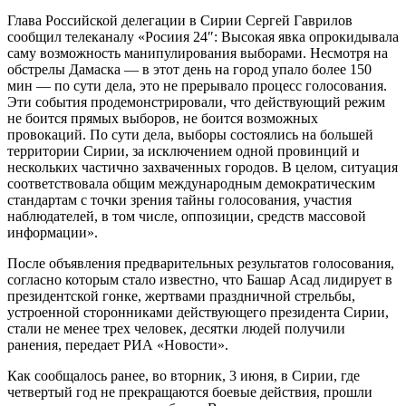
Глава Российской делегации в Сирии Сергей Гаврилов
сообщил телеканалу «Росиия 24″: Высокая явка опрокидывала
саму возможность манипулирования выборами. Несмотря на
обстрелы Дамаска — в этот день на город упало более 150
мин — по сути дела, это не прерывало процесс голосования.
Эти события продемонстрировали, что действующий режим
не боится прямых выборов, не боится возможных
провокаций. По сути дела, выборы состоялись на большей
территории Сирии, за исключением одной провинций и
нескольких частично захваченных городов. В целом, ситуация
соответствовала общим международным демократическим
стандартам с точки зрения тайны голосования, участия
наблюдателей, в том числе, оппозиции, средств массовой
информации».
После объявления предварительных результатов голосования,
согласно которым стало известно, что Башар Асад лидирует в
президентской гонке, жертвами праздничной стрельбы,
устроенной сторонниками действующего президента Сирии,
стали не менее трех человек, десятки людей получили
ранения, передает РИА «Новости».
Как сообщалось ранее, во вторник, 3 июня, в Сирии, где
четвертый год не прекращаются боевые действия, прошли