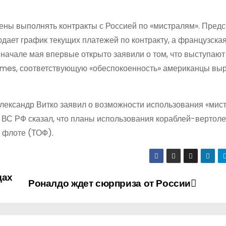
ены выполнять контракты с Россией по «мистралям». Предс
юдает график текущих платежей по контракту, а французска
 начале мая впервые открыто заявили о том, что выступают
 Times, соответствующую «обеспокоенность» американцы вы
ксандр Витко заявил о возможности использования «мист
 ВС РФ сказал, что планы использования кораблей-вертол
м флоте (ТОФ).
дах
Роналдо ждет сюрприза от России