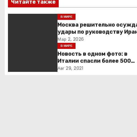
Читайте также
и
В МИРЕ
г
Москва решительно осужд
удары по руководству Иран
а
призывает к немедленной
Мар 2, 2026
деэскалации
В МИРЕ
ц
Новость в одном фото: в
и
Италии спасли более 500
мигрантов на рыбацкой ло
Авг 29, 2021
я
п
о
з
а