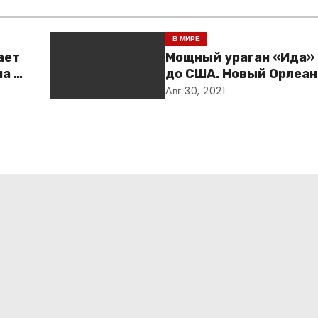
В МИРЕ
ает
Мощный ураган «Ида»
а и
до США. Новый Орлеан
готовится к удару ст
Авг 30, 2021
дке