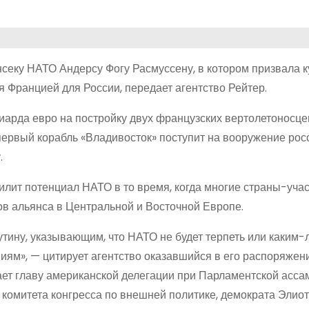
секу НАТО Андерсу Фогу Расмуссену, в котором призвала к
я Францией для России, передает агентство Рейтер.
ллиарда евро на постройку двух французских вертолетоносц
 первый корабль «Владивосток» поступит на вооружение рос
.
илит потенциал НАТО в то время, когда многие страны-уча
ов альянса в Центральной и Восточной Европе.
утину, указывающим, что НАТО не будет терпеть или каким-
иям», — цитирует агентство оказавшийся в его распоряжени
ает главу американской делегации при Парламентской асса
комитета конгресса по внешней политике, демократа Элио