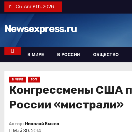
П
Сб. Авг 8th, 2026
е
р
Newsexpress.ru
е
й
т
и
В МИРЕ
В РОССИИ
ОБЩЕСТВО
к
с
о
В МИРЕ
ТОП
д
Конгрессмены США п
е
России «мистрали»
р
ж
и
Автор:
Николай Быков
м
Май 30, 2014