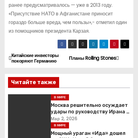
ранее предусматривалось — уже в 2013 году.
«Присутствие НАТО в Афганистане приносит
гораздо больше вреда, чем пользы»,- отметил один
из помощников президента Карзая.
Китайские инвесторы
Н
Планы Rolling Stones
покоряют Германию
а
Читайте также
в
и
В МИРЕ
Москва решительно осуждает
г
удары по руководству Ирана и
призывает к немедленной
Мар 2, 2026
а
деэскалации
В МИРЕ
Мощный ураган «Ида» дошел
ц