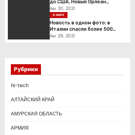
до США. Новый Орлеан
готовится к удару стихии
Авг 30, 2021
и
В МИРЕ
я
Новость в одном фото: в
Италии спасли более 500
п
мигрантов на рыбацкой лодке
Авг 29, 2021
о
з
Рубрики
а
п
hi-tech
и
АЛТАЙСКИЙ КРАЙ
с
АМУРСКАЯ ОБЛАСТЬ
я
АРМИЯ