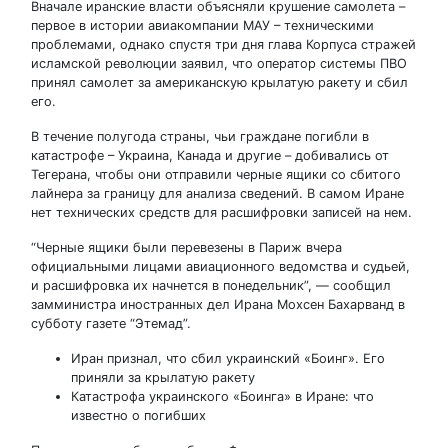
Вначале иранские власти объясняли крушение самолета –
первое в истории авиакомпании МАУ – техническими
проблемами, однако спустя три дня глава Корпуса стражей
исламской революции заявил, что оператор системы ПВО
принял самолет за американскую крылатую ракету и сбил
его.
В течение полугода страны, чьи граждане погибли в
катастрофе – Украина, Канада и другие – добивались от
Тегерана, чтобы они отправили черные ящики со сбитого
лайнера за границу для анализа сведений. В самом Иране
нет технических средств для расшифровки записей на нем.
“Черные ящики были перевезены в Париж вчера
официальными лицами авиационного ведомства и судьей,
и расшифровка их начнется в понедельник”, — сообщил
замминистра иностранных дел Ирана Мохсен Бахарванд в
субботу газете “Этемад”.
Иран признал, что сбил украинский «Боинг». Его
приняли за крылатую ракету
Катастрофа украинского «Боинга» в Иране: что
известно о погибших