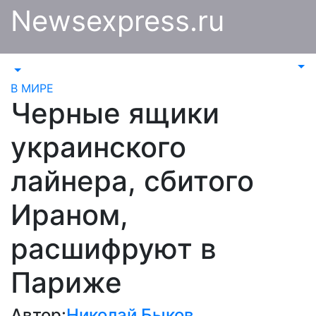
Перейти
Newsexpress.ru
к
содержимому
В МИРЕ
Черные ящики
украинского
лайнера, сбитого
Ираном,
расшифруют в
Париже
Автор:
Николай Быков