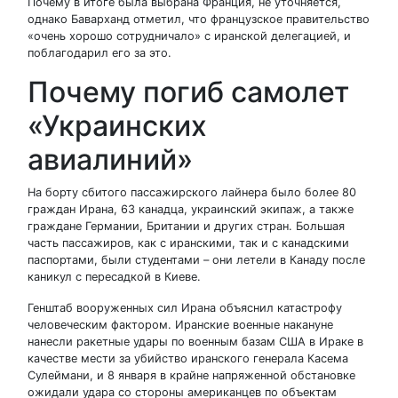
Почему в итоге была выбрана Франция, не уточняется,
однако Баварханд отметил, что французское правительство
«очень хорошо сотрудничало» с иранской делегацией, и
поблагодарил его за это.
Почему погиб самолет
«Украинских
авиалиний»
На борту сбитого пассажирского лайнера было более 80
граждан Ирана, 63 канадца, украинский экипаж, а также
граждане Германии, Британии и других стран. Большая
часть пассажиров, как с иранскими, так и с канадскими
паспортами, были студентами – они летели в Канаду после
каникул с пересадкой в Киеве.
Генштаб вооруженных сил Ирана объяснил катастрофу
человеческим фактором. Иранские военные накануне
нанесли ракетные удары по военным базам США в Ираке в
качестве мести за убийство иранского генерала Касема
Сулеймани, и 8 января в крайне напряженной обстановке
ожидали удара со стороны американцев по объектам