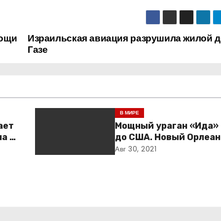
мощи
Израильская авиация разрушила жилой д
Газе
В МИРЕ
ает
Мощный ураган «Ида»
а и
до США. Новый Орлеан
готовится к удару ст
Авг 30, 2021
дке