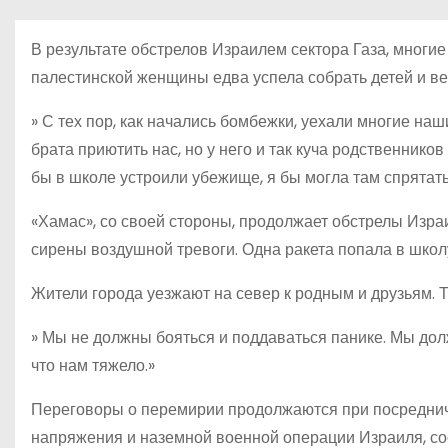
о
м
В результате обстрелов Израилем сектора Газа, многи
у
палестинской женщины едва успела собрать детей и ве
» С тех пор, как начались бомбежки, уехали многие наши
брата приютить нас, но у него и так куча родственнико
бы в школе устроили убежище, я бы могла там спрятать
«Хамас», со своей стороны, продолжает обстрелы Изра
сирены воздушной тревоги. Одна ракета попала в школу,
Жители города уезжают на север к родным и друзьям. Т
» Мы не должны бояться и поддаваться панике. Мы дол
что нам тяжело.»
Переговоры о перемирии продолжаются при посреднич
напряжения и наземной военной операции Израиля, с