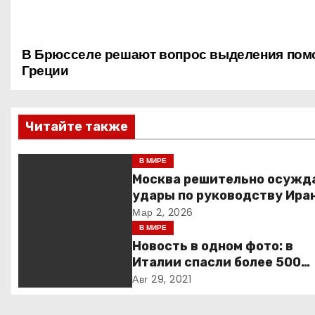
В Брюсселе решают вопрос выделения по
Н
Греции
а
в
Читайте также
и
В МИРЕ
г
Москва решительно осужд
удары по руководству Иран
а
призывает к немедленной
Мар 2, 2026
деэскалации
В МИРЕ
ц
Новость в одном фото: в
и
Италии спасли более 500
мигрантов на рыбацкой ло
Авг 29, 2021
я