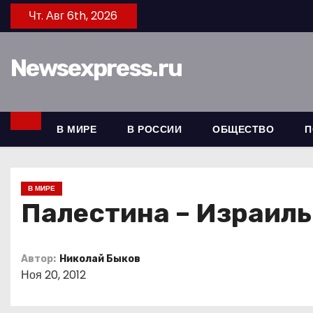
П
Чт. Авг 6th, 2026
е
р
Newsexpress.ru
е
й
т
и
В МИРЕ
В РОССИИ
ОБЩЕСТВО
П
к
с
о
В МИРЕ
д
Палестина – Израиль
е
р
Автор:
Николай Быков
ж
Ноя 20, 2012
и
м