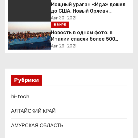
ц
Мощный ураган «Ида» дошел
до США. Новый Орлеан
и
готовится к удару стихии
Авг 30, 2021
В МИРЕ
я
Новость в одном фото: в
п
Италии спасли более 500
мигрантов на рыбацкой лодке
Авг 29, 2021
о
з
а
Рубрики
п
hi-tech
и
АЛТАЙСКИЙ КРАЙ
с
АМУРСКАЯ ОБЛАСТЬ
я