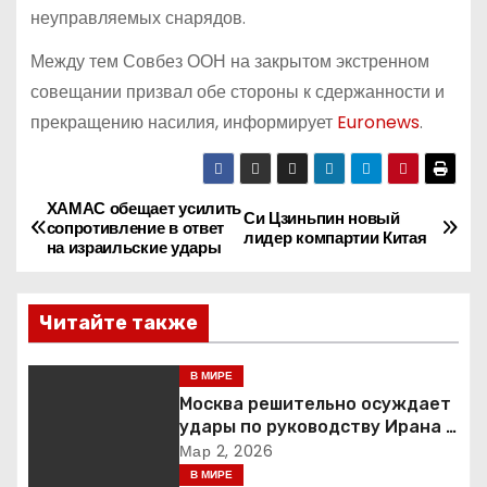
неуправляемых снарядов.
Между тем Совбез ООН на закрытом экстренном
совещании призвал обе стороны к сдержанности и
прекращению насилия, информирует
Euronews
.
ХАМАС обещает усилить
Н
Си Цзиньпин новый
сопротивление в ответ
лидер компартии Китая
на израильские удары
а
в
Читайте также
и
В МИРЕ
г
Москва решительно осуждает
удары по руководству Ирана и
а
призывает к немедленной
Мар 2, 2026
деэскалации
В МИРЕ