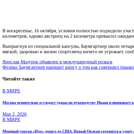
В воскресенье, 16 октября, условия полностью подходили учас
километров, однако австриец на 2 километра превысил ожидаем
Выпрыгнув из специальной капсулы, Баумгартнер около четыре
мягкой, здоровью и жизни спортсмена ничего не угрожает, со
Навигация
Ярослав Мазурок объявлен в международный розыск
Феликс Баумгартнер напишет книгу о том как совершил прыжо
по
записям
Читайте также
В МИРЕ
Москва решительно осуждает удары по руководству Ирана и призывает к
Мар 2, 2026
В МИРЕ
Мощный ураган «Ида» дошел до США. Новый Орлеан готовится к удару 