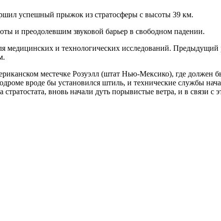
ршил успешный прыжок из стратосферы с высоты 39 км.
оты и преодолевшим звуковой барьер в свободном падении.
ля медицинских и технологических исследований. Предыдущи
м.
риканском местечке Розуэлл (штат Нью-Мексико), где должен бы
одроме вроде бы установился штиль, и технические службы нача
а стратостата, вновь начали дуть порывистые ветра, и в связи с 