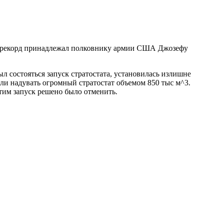
й рекорд принадлежал полковнику армии США Джозефу
л состояться запуск стратостата, установилась излишне
ли надувать огромный стратостат объемом 850 тыс м^3.
этим запуск решено было отменить.