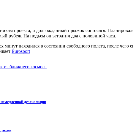
тникам проекта, и долгожданный прыжок состоялся. Планировало
ый рубеж. На подъем он затратил два с половиной часа.
х минут находился в состоянии свободного полета, после чего 
общает
Eurosport
к из ближнего космоса
 немедленной деэскалации
стихии