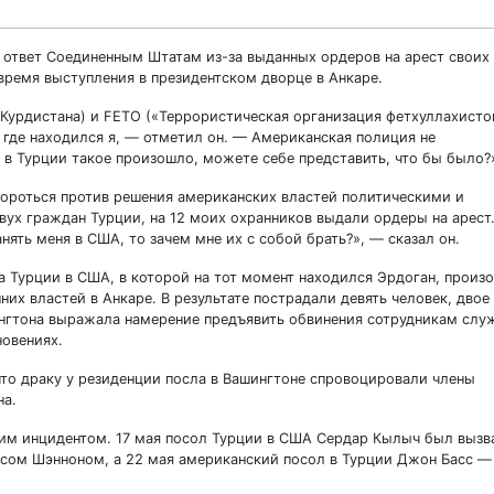
 ответ Соединенным Штатам из-за выданных ордеров на арест своих
время выступления в президентском дворце в Анкаре.
 Курдистана) и FETO («Террористическая организация фетхуллахисто
 где находился я, — отметил он. — Американская полиция не
 в Турции такое произошло, можете себе представить, что бы было?
 бороться против решения американских властей политическими и
ух граждан Турции, на 12 моих охранников выдали ордеры на арест
нять меня в США, то зачем мне их с собой брать?», — сказал он.
ла Турции в США, в которой на тот момент находился Эрдоган, произ
их властей в Анкаре. В результате пострадали девять человек, двое
ингтона выражала намерение предъявить обвинения сотрудникам сл
новениях.
то драку у резиденции посла в Вашингтоне спровоцировали члены
на.
тим инцидентом. 17 мая посол Турции в США Сердар Кылыч был вызв
сом Шэнноном, а 22 мая американский посол в Турции Джон Басс —