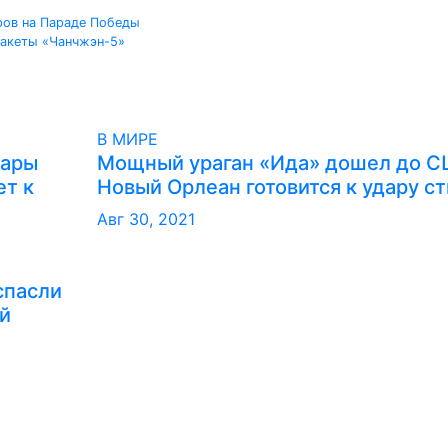
ров на Параде Победы
ракеты «Чанчжэн-5»
В МИРЕ
дары
Мощный ураган «Ида» дошел до С
ет к
Новый Орлеан готовится к удару с
Авг 30, 2021
спасли
й