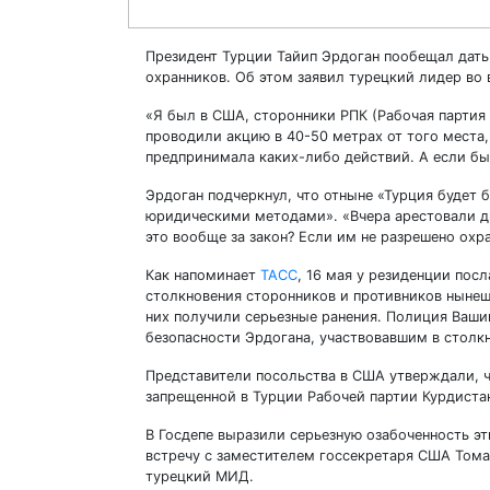
Президент Турции Тайип Эрдоган пообещал дать
охранников. Об этом заявил турецкий лидер во 
«Я был в США, сторонники РПК (Рабочая партия
проводили акцию в 40-50 метрах от того места,
предпринимала каких-либо действий. А если бы
Эрдоган подчеркнул, что отныне «Турция будет
юридическими методами». «Вчера арестовали дв
это вообще за закон? Если им не разрешено охра
Как напоминает
ТАСС
, 16 мая у резиденции пос
столкновения сторонников и противников нынешн
них получили серьезные ранения. Полиция Ваш
безопасности Эрдогана, участвовавшим в столк
Представители посольства в США утверждали, ч
запрещенной в Турции Рабочей партии Курдиста
В Госдепе выразили серьезную озабоченность э
встречу с заместителем госсекретаря США Тома
турецкий МИД.