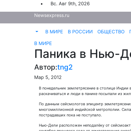
Перейти
Вс. Авг 9th, 2026
к
Newsexpress.ru
содержимому
В МИРЕ
В РОССИИ
ОБЩЕСТВО
В МИРЕ
Паника в Нью-Д
Автор:
tng2
Мар 5, 2012
В понедельник землетрясение в столице Индии в
раскачиваться и люди в панике посыпали из жил
По данным сейсмологов эпицентр землетрясения
многомиллионной индийской метрополии. Сила т
пострадавших пока не поступало.
Нью-Дели расположен неподалёку от сейсмоакт
сентябре прошлого года от землетрясения силой