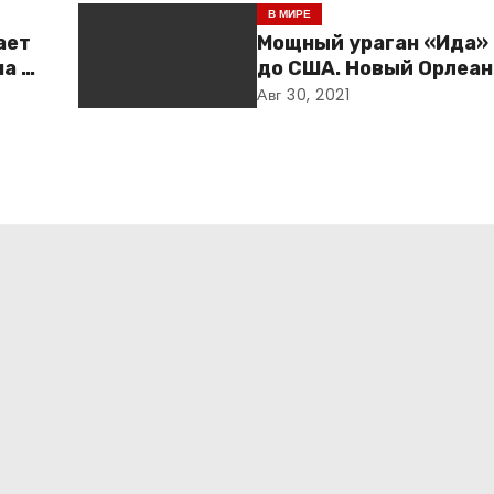
В МИРЕ
ает
Мощный ураган «Ида»
а и
до США. Новый Орлеан
готовится к удару ст
Авг 30, 2021
дке