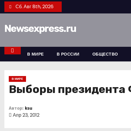
П
Сб. Авг 8th, 2026
е
р
Newsexpress.ru
е
й
т
и
В МИРЕ
В РОССИИ
ОБЩЕСТВО
к
с
о
В МИРЕ
д
Выборы президента
е
р
Автор:
ksu
ж
Апр 23, 2012
и
м