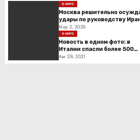
В МИРЕ
г
Москва решительно осужд
удары по руководству Иран
а
призывает к немедленной
Мар 2, 2026
деэскалации
В МИРЕ
ц
Новость в одном фото: в
и
Италии спасли более 500
мигрантов на рыбацкой ло
Авг 29, 2021
я
п
о
з
а
п