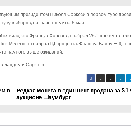
твующим президентом Николя Саркози в первом туре прези
 туру выборов, назначенному на 6 мая.
бъявило, что Франсуа Холланда набрал 28,6 процента голос
Люк Меленшон набрал 11,1 процента, Франсуа Байру — 9,1 пр
 что намного выше ожиданий.
олландом и Саркози.
ем в
Редкая монета в один цент продана за $ 1 
аукционе Шаумбург