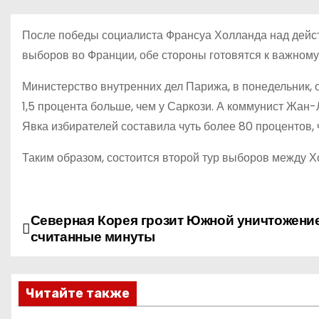
о
м
После победы социалиста Франсуа Холланда над дейс
у
выборов во Франции, обе стороны готовятся к важному
Министерство внутренних дел Парижа, в понедельник, о
1,5 процента больше, чем у Саркози. А коммунист Жан-
Явка избирателей составила чуть более 80 процентов,
Таким образом, состоится второй тур выборов между Х
Северная Корея грозит Южной уничтожени
Н
считанные минуты
а
в
Читайте также
и