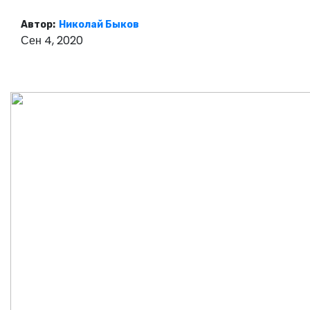
о
Автор:
Николай Быков
м
Сен 4, 2020
у