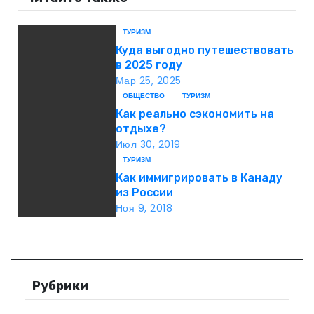
и
ТУРИЗМ
г
Куда выгодно путешествовать
в 2025 году
а
Мар 25, 2025
ОБЩЕСТВО
ТУРИЗМ
ц
Как реально сэкономить на
отдыхе?
и
Июл 30, 2019
ТУРИЗМ
я
Как иммигрировать в Канаду
п
из России
Ноя 9, 2018
о
з
а
Рубрики