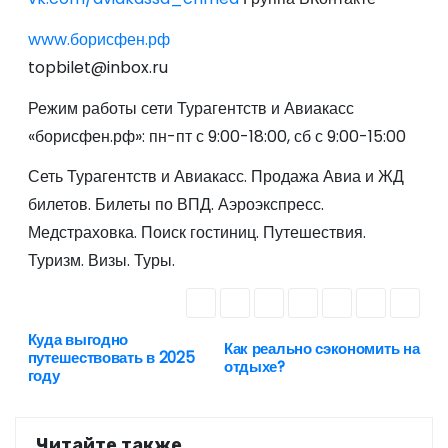
www.борисфен.рф
topbilet@inbox.ru
Режим работы сети Турагентств и Авиакасс
«борисфен.рф»: пн-пт с 9:00-18:00, сб с 9:00-15:00
Сеть Турагентств и Авиакасс. Продажа Авиа и ЖД
билетов. Билеты по ВПД. Аэроэкспресс.
Медстраховка. Поиск гостиниц. Путешествия.
Туризм. Визы. Туры.
Куда выгодно
Н
Как реально сэкономить на
путешествовать в 2025
отдыхе?
году
а
в
Читайте также