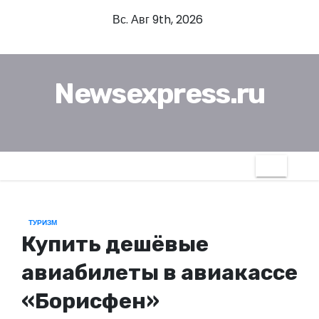
П
Вс. Авг 9th, 2026
е
р
е
Newsexpress.ru
й
т
и
к
с
о
д
ТУРИЗМ
е
Купить дешёвые
р
ж
авиабилеты в авиакассе
и
«Борисфен»
м