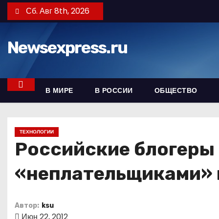
П
Сб. Авг 8th, 2026
е
р
Newsexpress.ru
е
й
т
и
В МИРЕ
В РОССИИ
ОБЩЕСТВО
к
с
о
ТЕХНОЛОГИИ
д
Российские блогеры 
е
«неплательщиками» 
р
ж
и
Автор:
ksu
м
Июн 22, 2012