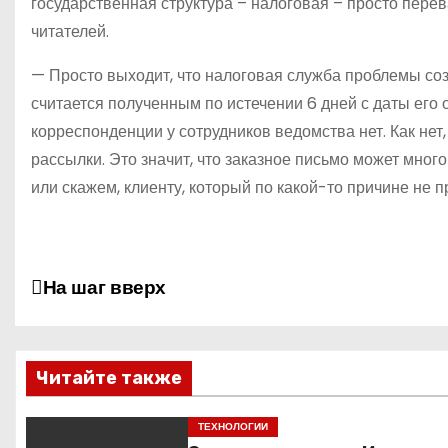
государственная структура – налоговая – просто перев
читателей.
— Просто выходит, что налоговая служба проблемы соз
считается полученным по истечении 6 дней с даты его
корреспонденции у сотрудников ведомства нет. Как нет
рассылки. Это значит, что заказное письмо может мно
или скажем, клиенту, который по какой-то причине не 
Н
На шаг вверх
а
в
Читайте также
и
ТЕХНОЛОГИИ