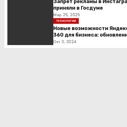
г
Запрет рекламы в Инстагр
приняли в Госдуме
а
Мар 25, 2025
ТЕХНОЛОГИИ
ц
Новые возможности Яндек
и
360 для бизнеса: обновлен
функции продукта
Окт 3, 2024
я
п
о
з
а
п
и