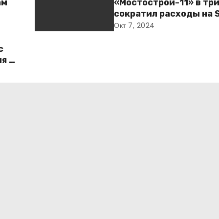
ам
«Мостострой-11» в три
сократил расходы на 
сервисы благодаря пе
Окт 7, 2024
на Яндекс 360 для биз
с
ия и