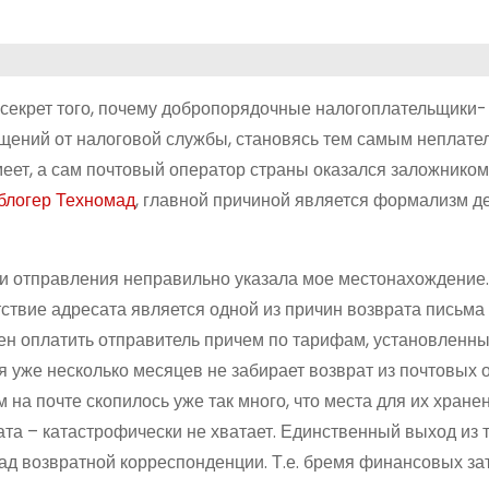
 секрет того, почему добропорядочные налогоплательщики-
щений от налоговой службы, становясь тем самым неплате
меет, а сам почтовый оператор страны оказался заложником
блогер Техномад
, главной причиной является формализм д
и отправления неправильно указала мое местонахождение.
тствие адресата является одной из причин возврата письма
ен оплатить отправитель причем по тарифам, установленн
ая уже несколько месяцев не забирает возврат из почтовых 
на почте скопилось уже так много, что места для их хранен
ата – катастрофически не хватает. Единственный выход из 
ад возвратной корреспонденции. Т.е. бремя финансовых за