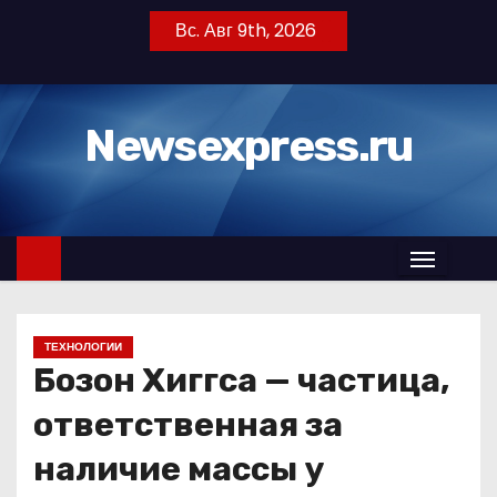
П
Вс. Авг 9th, 2026
е
р
е
Newsexpress.ru
й
т
и
к
с
о
д
ТЕХНОЛОГИИ
е
Бозон Хиггса — частица,
р
ж
ответственная за
и
наличие массы у
м