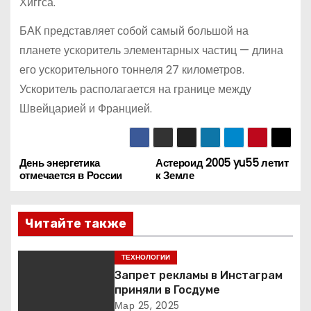
Хиггса.
БАК представляет собой самый большой на
планете ускоритель элементарных частиц — длина
его ускорительного тоннеля 27 километров.
Ускоритель располагается на границе между
Швейцарией и Францией.
День энергетика
Астероид 2005 yu55 летит
Н
отмечается в России
к Земле
а
Читайте также
в
и
ТЕХНОЛОГИИ
Запрет рекламы в Инстаграм
г
приняли в Госдуме
Мар 25, 2025