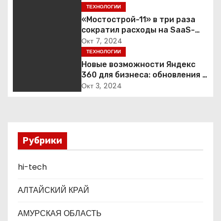
а
ТЕХНОЛОГИИ
«Мостострой-11» в три раза
ц
сократил расходы на SaaS-
сервисы благодаря переходу
Окт 7, 2024
и
на Яндекс 360 для бизнеса
ТЕХНОЛОГИИ
я
Новые возможности Яндекс
360 для бизнеса: обновления и
п
функции продукта
Окт 3, 2024
о
з
Рубрики
а
п
hi-tech
и
АЛТАЙСКИЙ КРАЙ
с
АМУРСКАЯ ОБЛАСТЬ