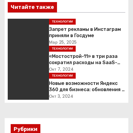
и
Читайте также
г
ТЕХНОЛОГИИ
а
Запрет рекламы в Инстаграм
приняли в Госдуме
ц
Мар 25, 2025
ТЕХНОЛОГИИ
и
«Мостострой-11» в три раза
сократил расходы на SaaS-
я
сервисы благодаря переходу
Окт 7, 2024
на Яндекс 360 для бизнеса
ТЕХНОЛОГИИ
п
Новые возможности Яндекс
360 для бизнеса: обновления и
о
функции продукта
Окт 3, 2024
з
а
п
Рубрики