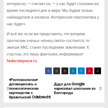
интересно, — считает он, — у нас будет стыковка во
время последнего дня в мире. Мы будем только
наблюдатели в космосе. Интересная перспектива у
нас будет».
И всё же, если же представить, что вопреки
прогнозам ученых «конец света» состоится, то
экипаж МКС станет последними землянами. К
счастью, это лишь фантазия, информирует
federalspace.ru
«Ростехнологии»
Н
договорились о
Дудл для Google
технологическом
нарисовал школьник из
а
партнерстве с
Белгорода
бразильской Odebrecht
в