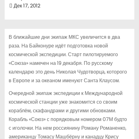
о
Дек 17, 2012
м
у
В ближайшие дни экипаж МКС увеличится в два
раза. На Байконуре идёт подготовка новой
космической экспедиции. Старт пилотируемого
«Союза» намечен на 19 декабря. По русскому
календарю это день Николая Чудотворца, которого
в Европе и за океаном именуют Санта Клаусом.
Очередной экипаж экспедиции к Международной
космической станции уже знакомится со своим
кораблём, скафандрами и другими обновками.
Корабль «Союз» с порядковым номером 07М будто
с иголочки. На нем россиянину Роману Романенко,
американцу Томасу Машбёрну и канадцу Крису