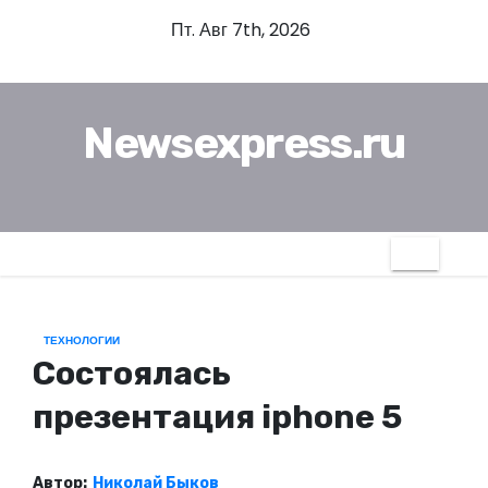
П
Пт. Авг 7th, 2026
е
р
е
Newsexpress.ru
й
т
и
к
с
о
д
ТЕХНОЛОГИИ
е
Состоялась
р
ж
презентация iphone 5
и
м
Автор:
Николай Быков