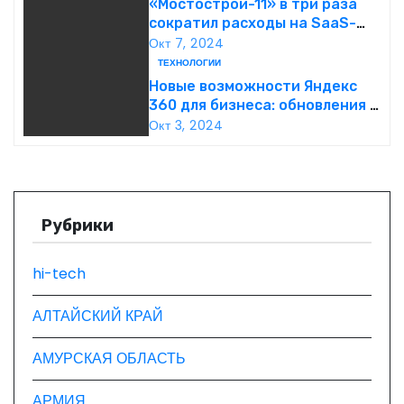
«Мостострой-11» в три раза
сократил расходы на SaaS-
и
сервисы благодаря переходу
Окт 7, 2024
на Яндекс 360 для бизнеса
ТЕХНОЛОГИИ
я
Новые возможности Яндекс
п
360 для бизнеса: обновления и
функции продукта
Окт 3, 2024
о
з
а
Рубрики
п
hi-tech
и
АЛТАЙСКИЙ КРАЙ
с
АМУРСКАЯ ОБЛАСТЬ
я
АРМИЯ