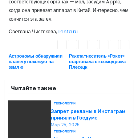
соответствующих органах — мол, засудим Apple,
когда она привезет аппарат в Китай. Интересно, чем
кончится эта затея.
Светлана Чистякова,
Lenta.ru
Астрономы обнаружили
Ракета-носитель «Рокот»
Н
планету похожую на
стартовала с космодрома
землю
Плесецк
а
в
Читайте также
и
ТЕХНОЛОГИИ
г
Запрет рекламы в Инстаграм
приняли в Госдуме
а
Мар 25, 2025
ТЕХНОЛОГИИ
ц