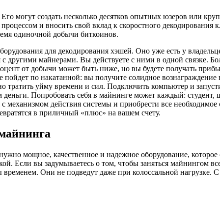
го могут создать несколько десятков опытных юзеров или круп
 процессом и вносить свой вклад к скоростного декодирования 
время одиночной добычи биткоинов.
оборудования для декодирования хэшей. Оно уже есть у владель
 с другими майнерами. Вы действуете с ними в одной связке. Бол
роцент от добычи может быть ниже, но вы будете получать прибы
е пойдет по накатанной: вы получите солидное вознаграждение 
но тратить уйму времени и сил. Подключить компьютер и запусти
ам деньги. Попробовать себя в майнинге может каждый: студент,
ся с механизмом действия системы и приобрести все необходимое
евратятся в приличный «плюс» на вашем счету.
 майнинга
 нужно мощное, качественное и надежное оборудование, которо
кой. Если вы задумываетесь о том, чтобы заняться майнингом в
ны временем. Они не подведут даже при колоссальной нагрузке.