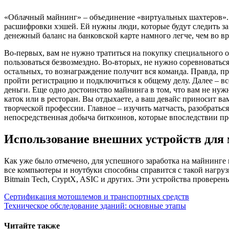
«Облачный майнинг» – объединение «виртуальных шахтеров». Е
расшифровки хэшей. Ей нужны люди, которые будут следить за
денежный баланс на банковской карте намного легче, чем во 
Во-первых, вам не нужно тратиться на покупку специального 
пользоваться безвозмездно. Во-вторых, не нужно соревноваться
остальных, то вознаграждение получит вся команда. Правда, п
пройти регистрацию и подключиться к общему делу. Далее – вс
деньги. Еще одно достоинство майнинга в том, что вам не нуж
каток или в ресторан. Вы отдыхаете, а ваш девайс приносит в
творческой профессии. Главное – изучить матчасть, разобрать
непосредственная добыча биткоинов, которые впоследствии пр
Использование внешних устройств для
Как уже было отмечено, для успешного заработка на майнинге
все компьютеры и ноутбуки способны справится с такой нагруз
Bitmain Tech, CryptX, ASIC и других. Эти устройства провере
Навигация
Сертификация мотошлемов и транспортных средств
Техническое обследование зданий: основные этапы
по
записям
Читайте также