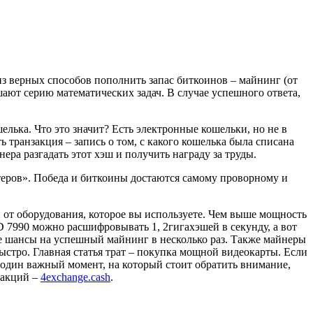
из верных способов пополнить запас биткоинов – майнинг (от
ешают серию математических задач. В случае успешного ответа,
ька. Что это значит? Есть электронные кошельки, но не в
транзакция – запись о том, с какого кошелька была списана
нера разгадать этот хэш и получить награду за труды.
теров». Победа и биткоины достаются самому проворному и
и от оборудования, которое вы используете. Чем выше мощность
 7990 можно расшифровывать 1, 2гигахэшей в секунду, а вот
те шансы на успешный майнинг в несколько раз. Также майнеры
ыстро. Главная статья трат – покупка мощной видеокарты. Если
е один важный момент, на который стоит обратить внимание,
закций –
4exchange.cash
.