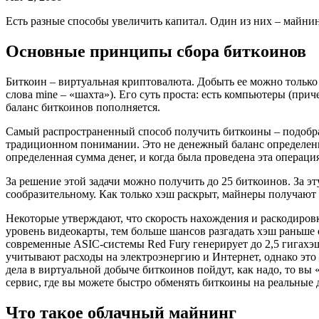
Есть разные способы увеличить капитал. Один из них – майнинг
Основные принципы сбора биткоинов
Биткоин – виртуальная криптовалюта. Добыть ее можно только 
слова mine – «шахта»). Его суть проста: есть компьютеры (при
баланс биткоинов пополняется.
Самый распространенный способ получить биткоины – подобрат
традиционном понимании. Это не денежный баланс определенног
определенная сумма денег, и когда была проведена эта операция
За решение этой задачи можно получить до 25 биткоинов. За 
сообразительному. Как только хэш раскрыт, майнеры получают 
Некоторые утверждают, что скорость нахождения и раскодировк
уровень видеокарты, тем больше шансов разгадать хэш раньше
современные ASIC-системы Red Fury генерирует до 2,5 гигахэ
учитывают расходы на электроэнергию и Интернет, однако это 
дела в виртуальной добыче биткоинов пойдут, как надо, то вы 
сервис, где вы можете быстро обменять биткоины на реальные
Что такое облачный майнинг