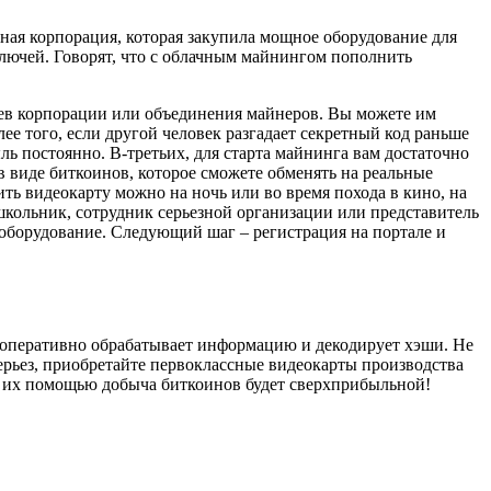
ная корпорация, которая закупила мощное оборудование для
ключей. Говорят, что с облачным майнингом пополнить
цев корпорации или объединения майнеров. Вы можете им
ее того, если другой человек разгадает секретный код раньше
ль постоянно. В-третьих, для старта майнинга вам достаточно
в виде биткоинов, которое сможете обменять на реальные
ть видеокарту можно на ночь или во время похода в кино, на
 школьник, сотрудник серьезной организации или представитель
 оборудование. Следующий шаг – регистрация на портале и
е оперативно обрабатывает информацию и декодирует хэши. Не
серьез, приобретайте первоклассные видеокарты производства
 С их помощью добыча биткоинов будет сверхприбыльной!