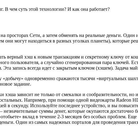
. В чем суть этой технологии? И как она работает?
на просторах Сети, а затем обменять на реальные деньги. Один 
чем они могут находиться в разных уголках планеты), которые р
ь верный хэш к новым транзакциям и секретному ключу от кошел
о пользователя, а случайно сгенерированная пара ключей. Есть 
. Эта запись всегда идет с закрытым ключом (хэшем). Задача май
эту «добычу» одновременно сражаются тысячи «виртуальных шах
новое задание.
и хэша зависит не только от смекалки и сообразительности, но 
 остальных. Например, при помощи одной видеокарты Radeon HD
шей в секунду. Используйте последнее устройство, и вы повыси
– незначительные суммы денег, которые окупаются достаточно б
«отобьете» вклад в течение 2-3 месяцев без особых проблем. Ещ
 деньги. Один из самых надежных порталов для проведения тран