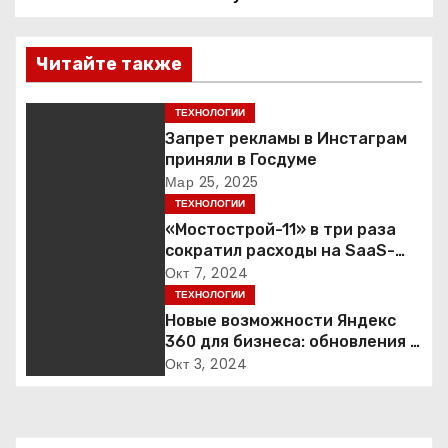
в
Читайте также
и
г
ТЕХНОЛОГИИ
Запрет рекламы в Инстаграм
а
приняли в Госдуме
Мар 25, 2025
ц
ТЕХНОЛОГИИ
«Мостострой-11» в три раза
и
сократил расходы на SaaS-
сервисы благодаря переходу
Окт 7, 2024
я
на Яндекс 360 для бизнеса
ТЕХНОЛОГИИ
Новые возможности Яндекс
п
360 для бизнеса: обновления и
функции продукта
о
Окт 3, 2024
з