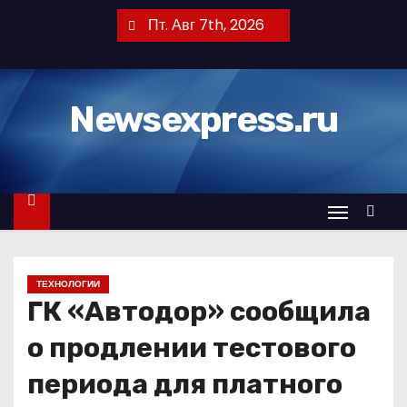
П
Пт. Авг 7th, 2026
е
р
е
Newsexpress.ru
й
т
и
к
с
о
д
ТЕХНОЛОГИИ
е
ГК «Автодор» сообщила
р
ж
о продлении тестового
и
периода для платного
м