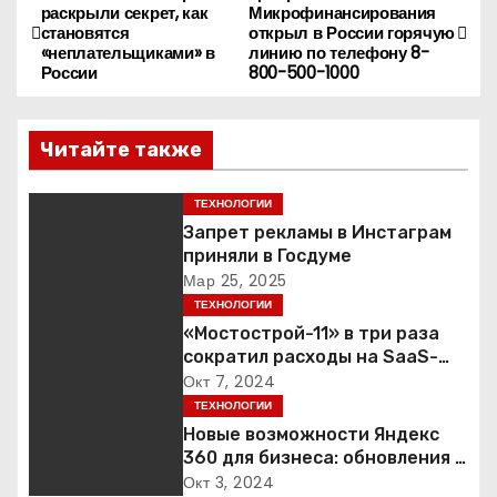
Н
раскрыли секрет, как
Микрофинансирования
становятся
открыл в России горячую
а
«неплательщиками» в
линию по телефону 8-
России
800-500-1000
в
и
Читайте также
г
ТЕХНОЛОГИИ
а
Запрет рекламы в Инстаграм
приняли в Госдуме
ц
Мар 25, 2025
ТЕХНОЛОГИИ
и
«Мостострой-11» в три раза
сократил расходы на SaaS-
я
сервисы благодаря переходу
Окт 7, 2024
на Яндекс 360 для бизнеса
ТЕХНОЛОГИИ
п
Новые возможности Яндекс
360 для бизнеса: обновления и
о
функции продукта
Окт 3, 2024