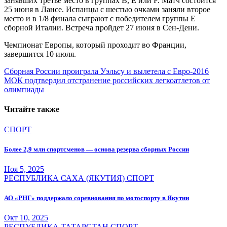
занявших третье место в группах B, E или F. Матч состоится
25 июня в Лансе. Испанцы с шестью очками заняли второе
место и в 1/8 финала сыграют с победителем группы E
сборной Италии. Встреча пройдет 27 июня в Сен-Дени.
Чемпионат Европы, который проходит во Франции,
завершится 10 июля.
Навигация
Сборная России проиграла Уэльсу и вылетела с Евро-2016
МОК подтвердил отстранение российских легкоатлетов от
по
олимпиады
записям
Читайте также
СПОРТ
Более 2,9 млн спортсменов — основа резерва сборных России
Ноя 5, 2025
РЕСПУБЛИКА САХА (ЯКУТИЯ)
СПОРТ
АО «РНГ» поддержало соревнования по мотоспорту в Якутии
Окт 10, 2025
РЕСПУБЛИКА ТАТАРСТАН
СПОРТ