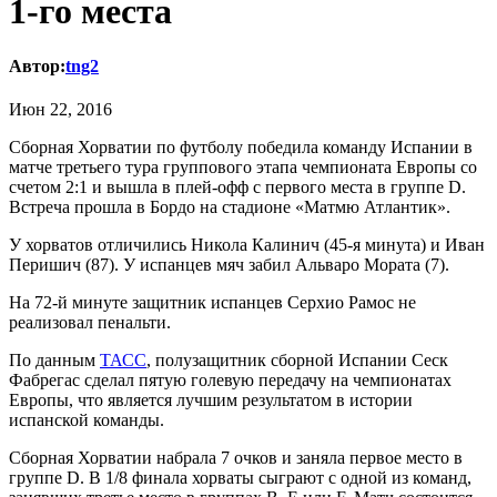
1-го места
Автор:
tng2
Июн 22, 2016
Сборная Хорватии по футболу победила команду Испании в
матче третьего тура группового этапа чемпионата Европы со
счетом 2:1 и вышла в плей-офф с первого места в группе D.
Встреча прошла в Бордо на стадионе «Матмю Атлантик».
У хорватов отличились Никола Калинич (45-я минута) и Иван
Перишич (87). У испанцев мяч забил Альваро Мората (7).
На 72-й минуте защитник испанцев Серхио Рамос не
реализовал пенальти.
По данным
ТАСС
, полузащитник сборной Испании Сеск
Фабрегас сделал пятую голевую передачу на чемпионатах
Европы, что является лучшим результатом в истории
испанской команды.
Сборная Хорватии набрала 7 очков и заняла первое место в
группе D. В 1/8 финала хорваты сыграют с одной из команд,