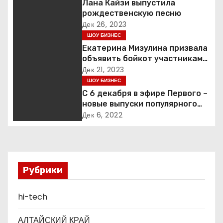
Лана Кайзи выпустила
г
рождественскую песню
Дек 26, 2023
а
ШОУ БИЗНЕС
Екатерина Мизулина призвала
ц
объявить бойкот участникам
«голой вечеринки» Насти
Дек 21, 2023
и
Ивлеевой
ШОУ БИЗНЕС
я
С 6 декабря в эфире Первого –
новые выпуски популярного
п
ток-шоу
Дек 6, 2022
о
з
Рубрики
а
п
hi-tech
и
АЛТАЙСКИЙ КРАЙ