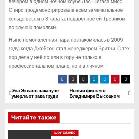
вечером в одном ночном клубе Лас-Вегаса мисс
Спирс продемонстрировала всем замечательное
кольцо весом в 3 карата, подаренное ей Тревиком
по случаю помолвки.
Ныне помолвленная пара познакомилась в 2009
году, когда Джейсон стал менеджером Бритни. С тех
пор дела у неё пошли в гору не только в
профессиональном плане, но и в личном.
Эва Экваль накануне
Новый фильм о
Н
умерла от рака груди
Владимире Высоцком
а
Читайте также
в
и
ШОУ БИЗНЕС