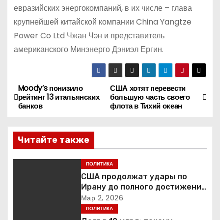
евразийских энергокомпаний, в их числе – глава
крупнейшей китайской компании China Yangtze
Power Co Ltd Чжан Чэн и представитель
американского Минэнерго Дэниэл Ергин.
Moody’s понизило
США хотят перевести
Н
рейтинг 13 итальянских
большую часть своего
банков
флота в Тихий океан
а
в
Читайте также
и
ПОЛИТИКА
г
США продолжат удары по
Ирану до полного достижения
а
целей — Трамп
Мар 2, 2026
ПОЛИТИКА
ц