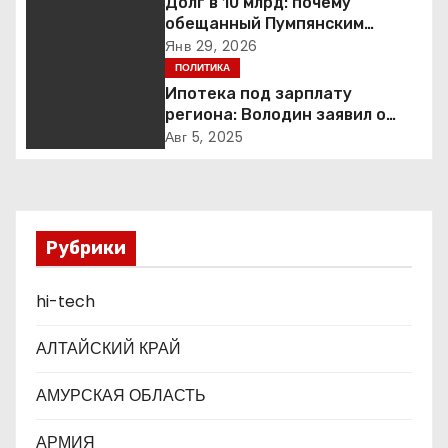
Долг в 10 млрд: почему
обещанный Пумпянским
и
научный центр в
Янв 29, 2026
Екатеринбурге так и не
ПОЛИТИКА
я
построен
Ипотека под зарплату
п
региона: Володин заявил о
планах дифференцировать
Авг 5, 2025
о
ставки по России
з
а
Рубрики
п
hi-tech
и
АЛТАЙСКИЙ КРАЙ
с
АМУРСКАЯ ОБЛАСТЬ
я
АРМИЯ