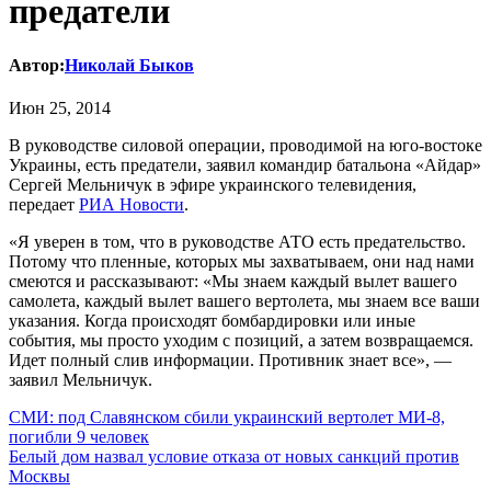
предатели
Автор:
Николай Быков
Июн 25, 2014
В руководстве силовой операции, проводимой на юго-востоке
Украины, есть предатели, заявил командир батальона «Айдар»
Сергей Мельничук в эфире украинского телевидения,
передает
РИА Новости
.
«Я уверен в том, что в руководстве АТО есть предательство.
Потому что пленные, которых мы захватываем, они над нами
смеются и рассказывают: «Мы знаем каждый вылет вашего
самолета, каждый вылет вашего вертолета, мы знаем все ваши
указания. Когда происходят бомбардировки или иные
события, мы просто уходим с позиций, а затем возвращаемся.
Идет полный слив информации. Противник знает все», —
заявил Мельничук.
Навигация
СМИ: под Славянском сбили украинский вертолет МИ-8,
погибли 9 человек
по
Белый дом назвал условие отказа от новых санкций против
записям
Москвы