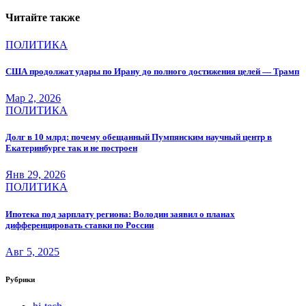
Читайте также
ПОЛИТИКА
США продолжат удары по Ирану до полного достижения целей — Трамп
Мар 2, 2026
ПОЛИТИКА
Долг в 10 млрд: почему обещанный Пумпянским научный центр в
Екатеринбурге так и не построен
Янв 29, 2026
ПОЛИТИКА
Ипотека под зарплату региона: Володин заявил о планах
дифференцировать ставки по России
Авг 5, 2025
Рубрики