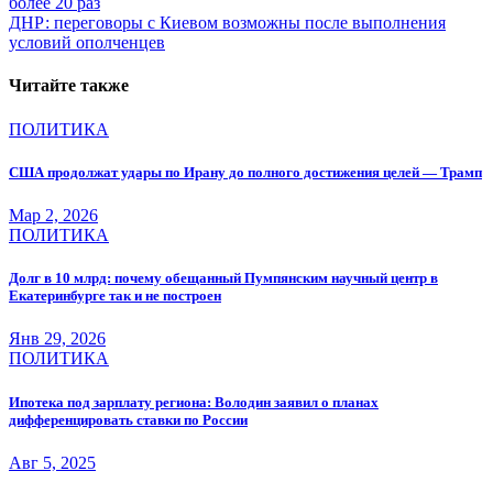
более 20 раз
по
ДНР: переговоры с Киевом возможны после выполнения
записям
условий ополченцев
Читайте также
ПОЛИТИКА
США продолжат удары по Ирану до полного достижения целей — Трамп
Мар 2, 2026
ПОЛИТИКА
Долг в 10 млрд: почему обещанный Пумпянским научный центр в
Екатеринбурге так и не построен
Янв 29, 2026
ПОЛИТИКА
Ипотека под зарплату региона: Володин заявил о планах
дифференцировать ставки по России
Авг 5, 2025