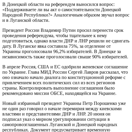
В Донецкой области на референдум выносился вопрос:
«Поддерживаете ли вы акт о самостоятельности Донецкой
Народной Республики?» Аналогичным образом звучал вопрос
и в Луганской области.
Президент России Владимир Путин просил перенести срок
проведения референдума, чтобы тщательнее к нему
подготовиться, однако власти ДНР и ЛНР решили не сдвигать
дату. В Луганске явка составила 75%, за отделение от
Украины проголосовали 96,2% избирателей. В Донецке за
независимость также проголосовали свыше 90% избирателей.
В апреле Россия, США и ЕС одобрили женевское соглашение
по Украине. Глава МИД России Сергей Лавров рассказал, что
оно означало начало диалога по конституционной реформе с
привлечением всех политических сил из всех регионов
страны. Контролировать выполнение соглашения было
рекомендовано миссии ОБСЕ, находящейся на Украине.
Новый избранный президент Украины Петр Порошенко уже
не один раз говорил о начале перемирия между киевскими
властями и представителями ДНР и ЛНР. 20 июня он
подписал указ о мирном урегулировании ситуации в
самопровозглашенных Луганской и Донецкой народных
республиках. Документ предусматривает временную