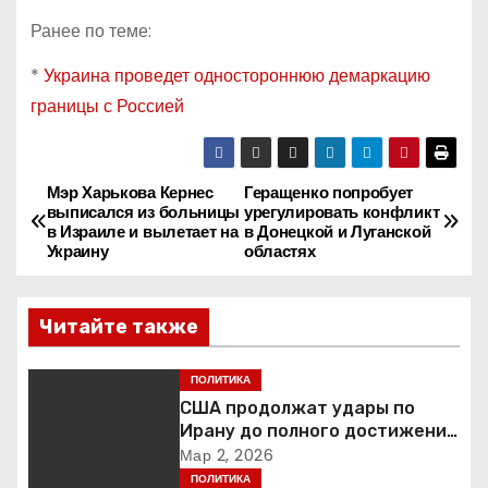
Ранее по теме:
*
Украина проведет одностороннюю демаркацию
границы с Россией
Мэр Харькова Кернес
Геращенко попробует
Н
выписался из больницы
урегулировать конфликт
в Израиле и вылетает на
в Донецкой и Луганской
а
Украину
областях
в
Читайте также
и
г
ПОЛИТИКА
США продолжат удары по
а
Ирану до полного достижения
целей — Трамп
Мар 2, 2026
ц
ПОЛИТИКА