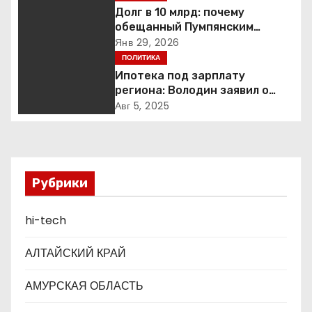
Долг в 10 млрд: почему
и
обещанный Пумпянским
научный центр в
Янв 29, 2026
я
Екатеринбурге так и не
ПОЛИТИКА
построен
Ипотека под зарплату
п
региона: Володин заявил о
планах дифференцировать
о
Авг 5, 2025
ставки по России
з
а
Рубрики
п
hi-tech
и
с
АЛТАЙСКИЙ КРАЙ
я
АМУРСКАЯ ОБЛАСТЬ