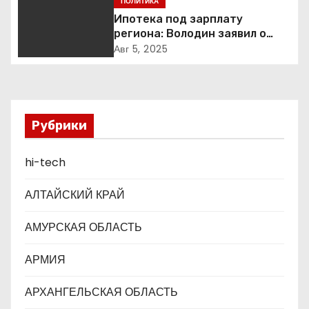
ПОЛИТИКА
я
построен
Ипотека под зарплату
п
региона: Володин заявил о
планах дифференцировать
Авг 5, 2025
о
ставки по России
з
а
Рубрики
п
hi-tech
и
АЛТАЙСКИЙ КРАЙ
с
АМУРСКАЯ ОБЛАСТЬ
я
АРМИЯ
м
АРХАНГЕЛЬСКАЯ ОБЛАСТЬ