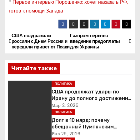
*
Первое интервью Порошенко: хочет наказать РФ,
готов к помощи Запада
США поздравили
Газпром перенес
Н
россиян с Днем России и
введение предоплаты
передали привет от Псаки
для Украины
а
в
Читайте также
и
ПОЛИТИКА
г
США продолжат удары по
Ирану до полного достижения
а
целей — Трамп
Мар 2, 2026
ПОЛИТИКА
ц
Долг в 10 млрд: почему
обещанный Пумпянским
и
научный центр в
Янв 29, 2026
Екатеринбурге так и не