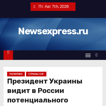
П
Пт. Авг 7th, 2026
е
р
е
Newsexpress.ru
й
т
и
к
с
о
д
ПОЛИТИКА
СТРАНЫ СНГ
е
Президент Украины
р
ж
видит в России
и
потенциального
м