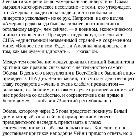
Лейтмотивом речи было «американское лидерство». Обама
выразил категорическое несогласие «с теми, кто утверждает,
что Америка находится на спаде или что глобальное
лидерство ускользает» из ее рук. Напротив, на его взгляд,
«Америка редко когда бывала сильнее по отношению к
остальному миру», чем сейчас, — в военном, экономическом
и иных отношениях. Президент подчеркнул, что считает
США «единственной незаменимой страной» в современном
мире. «Вопрос не в том, будет ли Америка лидировать, а в
том, как мы будем лидировать», — сказал он.
Между тем ослабление международных позиций Вашингтона
критики как правило связывают с деятельностью самого
Обамы. В день его выступления в Вест-Пойнте бывший вице-
президент США Дик Чейни заявил, что считает действующего
главу государства «очень и очень слабым президентом —
возможно, слабейшим, во всяком случае при моей жизни». «У
нас проблема со слабостью, и сосредоточена она прямо в
Белом доме», — добавил 73-летний республиканец.
Обаме, которому через 2,5 года предстоит покинуть Белый
дом и который занят сейчас формированием своего
президентского наследия, представать в глазах
соотечественников слабаком нельзя никак. Конечно, он не
удостаивает критиков наподобие Чейни прямого ответа, но о