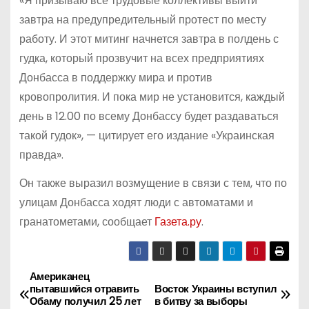
«Я призываю все трудовые коллективы выйти
завтра на предупредительный протест по месту
работу. И этот митинг начнется завтра в полдень с
гудка, который прозвучит на всех предприятиях
Донбасса в поддержку мира и против
кровопролития. И пока мир не установится, каждый
день в 12.00 по всему Донбассу будет раздаваться
такой гудок», — цитирует его издание «Украинская
правда».
Он также выразил возмущение в связи с тем, что по
улицам Донбасса ходят люди с автоматами и
гранатометами, сообщает
Газета.ру
.
Американец
Н
пытавшийся отравить
Восток Украины вступил
Обаму получил 25 лет
в битву за выборы