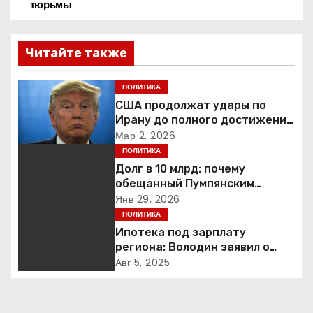
а
тюрьмы
в
Читайте также
и
г
ПОЛИТИКА
США продолжат удары по
а
Ирану до полного достижения
целей — Трамп
Мар 2, 2026
ц
ПОЛИТИКА
Долг в 10 млрд: почему
и
обещанный Пумпянским
научный центр в
Янв 29, 2026
я
Екатеринбурге так и не
ПОЛИТИКА
построен
Ипотека под зарплату
п
региона: Володин заявил о
планах дифференцировать
о
Авг 5, 2025
ставки по России
з