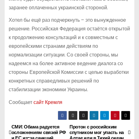
заранее оплаченных украинской стороной.
Хотел бы ещё раз подчеркнуть – это вынужденное
решение. Российская Федерация остаётся открытой
к продолжению консультаций и к совместным с
европейскими странами действиям по
нормализации ситуации. Со своей стороны, мы
надеемся на более активное ведение диалога со
стороны Европейской Комиссии с целью выработки
конкретных справедливых решений по
стабилизации экономики Украины.
Сообщает
сайт Кремля
СМИ: Обама радуется
Протон с российским
Н
осложнениям связей РФ
спутником мог упасть на
и ЕС из-за санкций
Алтае или в Тихий океан