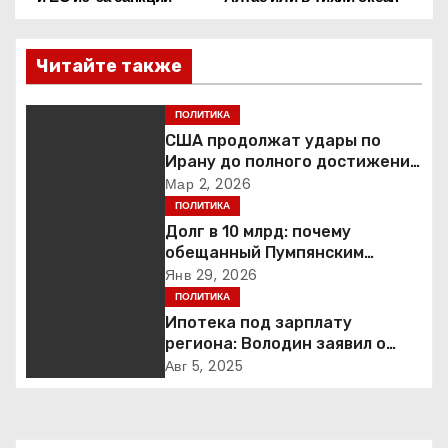
а
в
Читайте также
и
ПОЛИТИКА
г
США продолжат удары по
Ирану до полного достижения
а
целей — Трамп
Мар 2, 2026
ПОЛИТИКА
ц
Долг в 10 млрд: почему
обещанный Пумпянским
и
научный центр в
Янв 29, 2026
Екатеринбурге так и не
ПОЛИТИКА
я
построен
Ипотека под зарплату
п
региона: Володин заявил о
планах дифференцировать
Авг 5, 2025
о
ставки по России
з