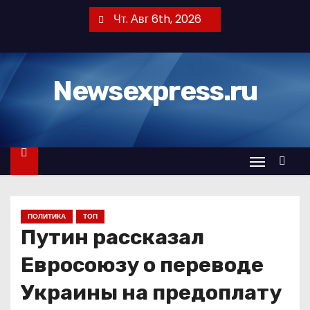
П
Чт. Авг 6th, 2026
е
р
е
Newsexpress.ru
й
т
и
к
с
о
д
ПОЛИТИКА
ТОП
е
Путин рассказал
р
ж
Евросоюзу о переводе
и
Украины на предоплату
м