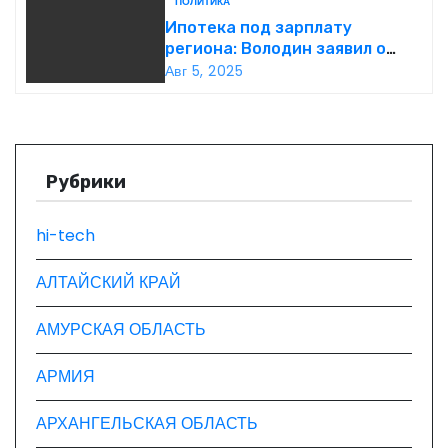
ПОЛИТИКА
я
построен
Ипотека под зарплату
п
региона: Володин заявил о
планах дифференцировать
Авг 5, 2025
о
ставки по России
з
а
Рубрики
п
hi-tech
и
АЛТАЙСКИЙ КРАЙ
с
АМУРСКАЯ ОБЛАСТЬ
я
АРМИЯ
м
АРХАНГЕЛЬСКАЯ ОБЛАСТЬ