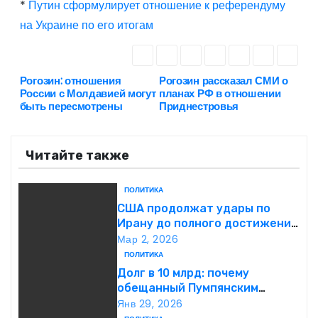
*
Путин сформулирует отношение к референдуму
на Украине по его итогам
Рогозин: отношения
Рогозин рассказал СМИ о
Н
России с Молдавией могут
планах РФ в отношении
быть пересмотрены
Приднестровья
а
в
Читайте также
и
ПОЛИТИКА
г
США продолжат удары по
Ирану до полного достижения
а
целей — Трамп
Мар 2, 2026
ПОЛИТИКА
ц
Долг в 10 млрд: почему
обещанный Пумпянским
и
научный центр в
Янв 29, 2026
Екатеринбурге так и не